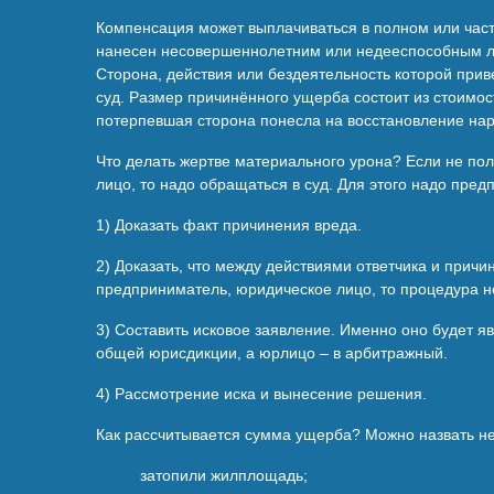
Компенсация может выплачиваться в полном или части
нанесен несовершеннолетним или недееспособным ли
Сторона, действия или бездеятельность которой при
суд. Размер причинённого ущерба состоит из стоимост
потерпевшая сторона понесла на восстановление нар
Что делать жертве материального урона? Если не по
лицо, то надо обращаться в суд. Для этого надо пре
1) Доказать факт причинения вреда.
2) Доказать, что между действиями ответчика и прич
предприниматель, юридическое лицо, то процедура н
3) Составить исковое заявление. Именно оно будет я
общей юрисдикции, а юрлицо – в арбитражный.
4) Рассмотрение иска и вынесение решения.
Как рассчитывается сумма ущерба? Можно назвать не
затопили жилплощадь;