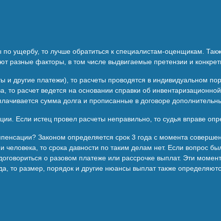
ы по ущербу, то лучше обратиться к специалистам-оценщикам. Так
ют разные факторы, в том числе выдвигаемые претензии и конкрет
ы и другие платежи), то расчеты проводятся в индивидуальном пор
а, то расчет ведется на основании справки об инвентаризационной
уплачивается сумма долга и прописанные в договоре дополнительн
ции. Если истец провел расчеты неправильно, то судья вправе оп
мпенсации? Законом определяется срок 3 года с момента совершен
 человека, то срока давности по таким делам нет. Если вопрос бы
оговориться о разовом платеже или рассрочке выплат. Эти момен
да, то размер, порядок и другие нюансы выплат также определяют