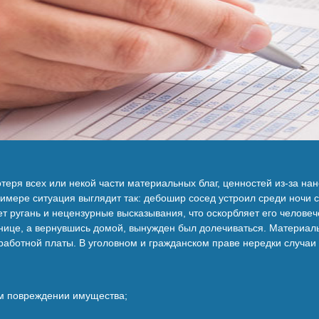
еря всех или некой части материальных благ, ценностей из-за на
римере ситуация выглядит так: дебошир сосед устроил среди ночи
ет ругань и нецензурные высказывания, что оскорбляет его челове
ьнице, а вернувшись домой, вынужден был долечиваться. Материал
аработной платы. В уголовном и гражданском праве нередки случаи
ом повреждении имущества;