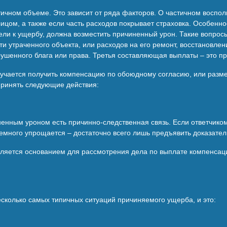
чном объеме. Это зависит от ряда факторов. О частичном восполн
цом, а также если часть расходов покрывает страховка. Особен
вели к ущербу, должна возместить причиненный урон. Такие вопро
и утраченного объекта, или расходов на его ремонт, восстановлен
ушенного блага или права. Третья составляющая выплаты – это пр
лучается получить компенсацию по обоюдному согласию, или разм
дпринять следующие действия:
иненным уроном есть причинно-следственная связь. Если ответчик
емного упрощается – достаточно всего лишь предъявить доказате
вляется основанием для рассмотрения дела по выплате компенсаци
сколько самых типичных ситуаций причиняемого ущерба, и это: