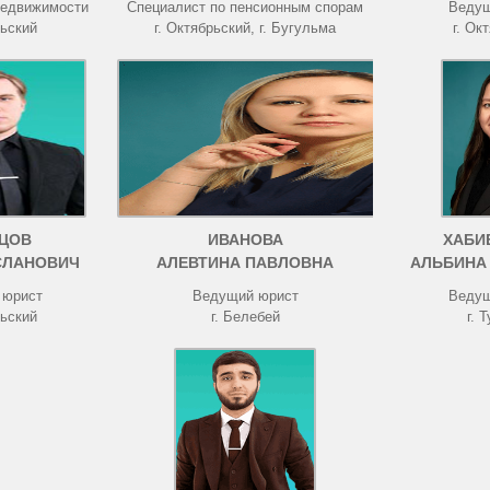
недвижимости
Специалист по пенсионным спорам
Ведущ
рьский
г. Октябрьский, г. Бугульма
г. Ок
ЦОВ
ИВАНОВА
ХАБИ
СЛАНОВИЧ
АЛЕВТИНА ПАВЛОВНА
АЛЬБИНА
 юрист
Ведущий юрист
Ведущ
рьский
г. Белебей
г. 