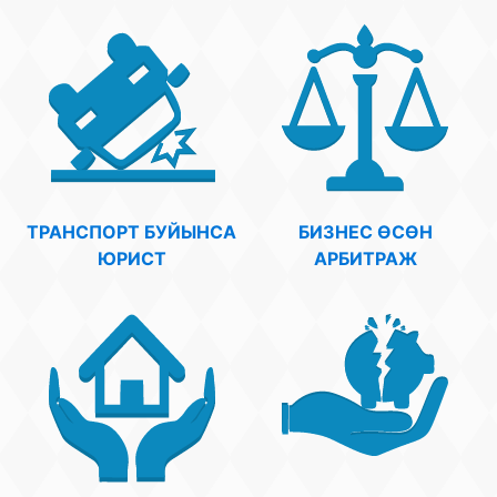
Беҙҙең еңеү
Видео тураһында беҙ
ТРАНСПОРТ БУЙЫНСА
БИЗНЕС ӨСӨН
ЮРИСТ
АРБИТРАЖ