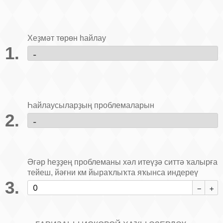
Хеҙмәт төрөн һайлау
Һайлаусыларҙың проблемаларын
Әгәр һеҙҙең проблеманы хәл итеүҙә ситтә ҡалырға
тейеш, йәғни км йыраҡлыҡта яҡынса индереү