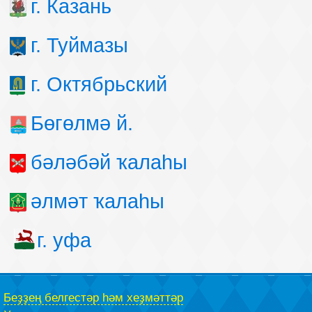
г. Казань
г. Туймазы
г. Октябрьский
Бөгөлмә й.
бәләбәй ҡалаһы
әлмәт ҡалаһы
г. уфа
Беҙҙең белгестәр һәм хеҙмәттәр