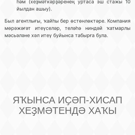
һәм (хеҙмәткәрҙәренең уртаса эш стажы 10
йылдан ашыу).
Был агентлығы, ҡайһы бер өстөнлөктәре. Компания
мөрәжәғәт итеүселәр, теләһә ниндәй ҡатмарлы
мәсьәләне хәл итеү буйынса табырға була.
ЯҠЫНСА ИҪӘП-ХИСАП
ХЕҘМӘТЕНДӘ ХАҠЫ