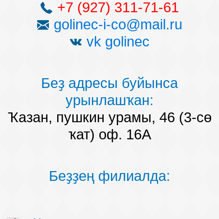
+7 (927) 311-71-61
квалификациялы юрист ярҙамына практика
тәртибен һәм уларҙы оло тормошҡа ашырылмай
golinec-i-co@mail.ru
ҡала, ә кәрәк саҡта, кәрәкле документтар пакетын
vk golinec
йыйыу һәм суд беҙ һеҙҙең мәнфәғәтте яҡланым.
Беҙ адресы буйынса
урынлашҡан:
Ҡазан, пушкин урамы, 46 (3-сө
ҡат) оф. 16А
Беҙҙең филиалда: