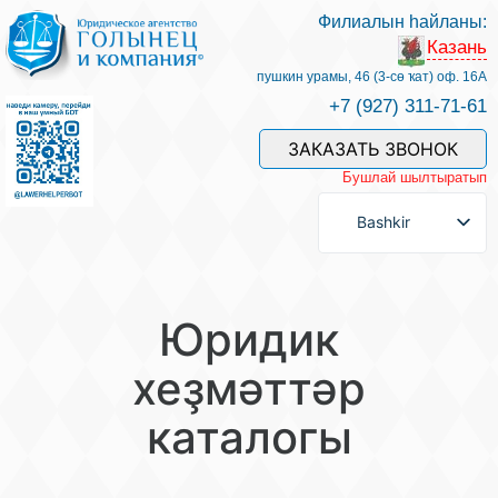
Филиалын һайланы:
Казань
Беҙҙең белгестәр һәм хеҙмәттәр
пушкин урамы, 46 (3-сө ҡат) оф. 16А
+7 (927) 311-71-61
Хеҙмәт хаҡын түләү
ЗАКАЗАТЬ ЗВОНОК
Бушлай шылтыратып
Һорау биреү
Bashkir
Бәйләнеш
Юридик
Баһалама
хеҙмәттәр
каталогы
Файҙалы мәҡәләләр