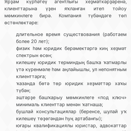
Ярҙам күрһәтеү агентлығы хеҙмәткәрҙәренә,
клиенттарына үҙен яҡланған итеп тойоу
мөмкинлеге бирә. Компания түбәндәге төп
өстөнлөктәре:
длительное время существования (работаем
более 20 лет);
физик һәм юридик берәмектәргә киң хеҙмәт
спектрын өсөн;
килешеү юридик терминдың башҡа ҡатмарлы
үтә күренмәле һәм аңлайышлы, ул непонятным
клиенттарға;
ҡазанда бөтә төр юридик хеҙмәттәр хаҡы
түбән;
эштәрҙе башҡарыу мөмкинлеге «под ключ»
минималь клиенттар менән ҡатнаша;
бушлай консультациялар (беренсе, шулай уҡ
килешеү төҙөгәндән һуң артабанғы);
юғары квалификациялы юристар, адвокаттар