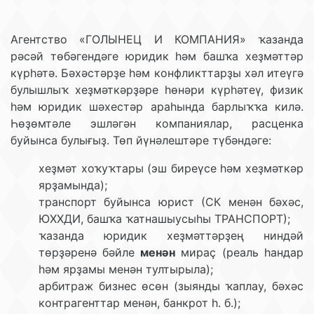
Агентство «ГОЛЫНЕЦ И КОМПАНИЯ» ҡазанда
рәсәй төбәгендәге юридик һәм башҡа хеҙмәттәр
күрһәтә. Бәхәстәрҙе һәм конфликттарҙы хәл итеүгә
булышлыҡ хеҙмәткәрҙәре һөнәри күрһәтеү, физик
һәм юридик шәхестәр араһында барлыҡҡа килә.
Һөҙөмтәле эшләгән компаниялар, расценка
буйынса булығыҙ. Төп йүнәлештәре түбәндәге:
хеҙмәт хоҡуҡтары (эш биреүсе һәм хеҙмәткәр
ярҙамында);
транспорт буйынса юрист (СК менән бәхәс,
ЮХХДИ, башҡа ҡатнашыусыһы ТРАНСПОРТ);
ҡазанда юридик хеҙмәттәрҙең ниндәй
төрҙәренә бәйле
менән
мираҫ (реаль һандар
һәм ярҙамы менән тултырыла);
арбитраж бизнес өсөн (зыянды ҡаплау, бәхәс
контрагенттар менән, банкрот һ. б.);