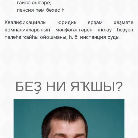
ғаилә эштәре;
пенсия һәм бәхәс һ
Квалификациялы юридик ярҙам хеҙмәте
компанияларының мәнфәғәттәрен яҡлау һеҙҙең
теләһә ҡайһы ойошманы, һ. б. инстанция суды
БЕҘ НИ ЯҠШЫ?