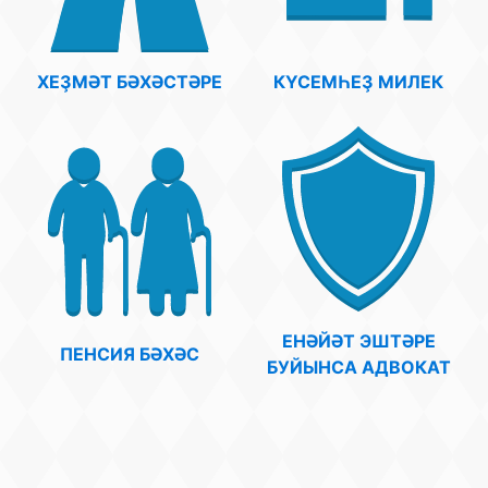
ХЕҘМӘТ БӘХӘСТӘРЕ
КҮСЕМҺЕҘ МИЛЕК
ЕНӘЙӘТ ЭШТӘРЕ
ПЕНСИЯ БӘХӘС
БУЙЫНСА АДВОКАТ