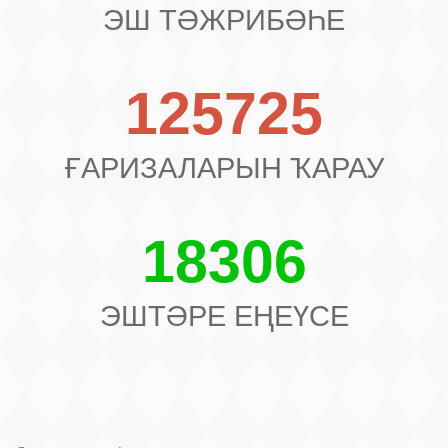
ЭШ ТӘЖРИБӘҺЕ
125725
ҒАРИЗАЛАРЫН ҠАРАУ
18306
ЭШТӘРЕ ЕҢЕҮСЕ