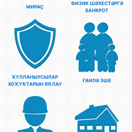
ФИЗИК ШӘХЕСТӘРГӘ
МИРАҪ
БАНКРОТ
ҠУЛЛАНЫУСЫЛАР
ҒАИЛӘ ЭШЕ
ХОҠУҠТАРЫН ЯҠЛАУ