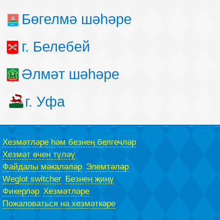
Бөгелмә шәһәре
г. Белебей
Әлмәт шәһәре
г. Уфа
Хезмәтләре һәм безнең белгечләр
Хезмәт өчен түләү
Файдалы мәкаләләр
Элемтәләр
Weglot switcher
Безнең җиңү
Фикерләр
Хезмәтләре
Пожаловаться на хезмәткәре