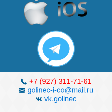
Безнең җиңү
Видео турында безне
+7 (927) 311-71-61
golinec-i-co@mail.ru
vk.golinec