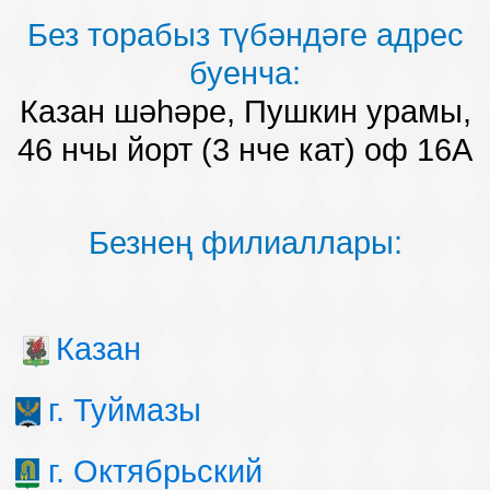
Без торабыз түбәндәге адрес
буенча:
Казан шәһәре, Пушкин урамы,
46 нчы йорт (3 нче кат) оф 16А
Безнең филиаллары:
Казан
г. Туймазы
г. Октябрьский