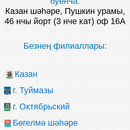
буенча:
Безнең җиңү
Казан шәһәре, Пушкин урамы,
46 нчы йорт (3 нче кат) оф 16А
Видео турында безне
Безнең филиаллары:
Казан
г. Туймазы
г. Октябрьский
Бөгелмә шәһәре