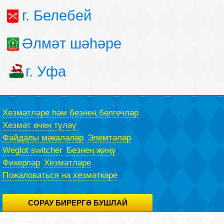
г. Белебей
Әлмәт шәһәре
г. Уфа
Хезмәтләре һәм безнең белгечләр
Хезмәт өчен түләү
Файдалы мәкаләләр
Элемтәләр
Weglot switcher
Безнең җиңү
Фикерләр
Хезмәтләре
Пожаловаться на хезмәткәре
СОРАУ БИРЕРГӘ БУШЛАЙ
Сез сорау бирергә юристу бушлай, воспользовавшись махсус
формасы.