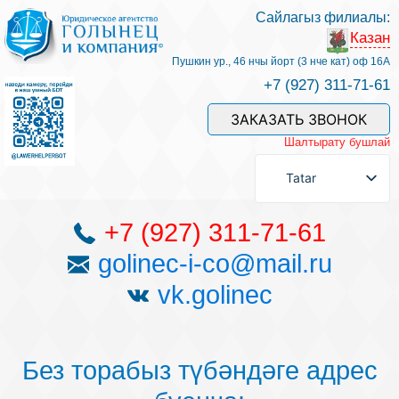
Сайлагыз филиалы:
Казан
Хезмәтләре һәм безнең белгечләр
Пушкин ур., 46 нчы йорт (3 нче кат) оф 16А
+7 (927) 311-71-61
Хезмәт өчен түләү
ЗАКАЗАТЬ ЗВОНОК
Шалтырату бушлай
Сорау бирергә
Tatar
Элемтәләр
+7 (927) 311-71-61
golinec-i-co@mail.ru
Фикерләр
vk.golinec
Файдалы мәкаләләр
Без торабыз түбәндәге адрес