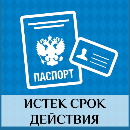
Безнең җиңү
Видео турында безне