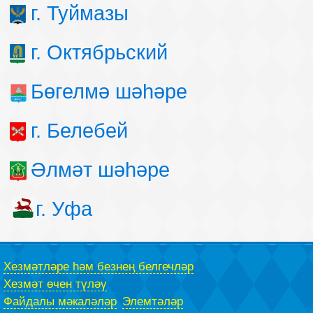
г. Туймазы
г. Октябрьский
Бөгелмә шәһәре
г. Белебей
Әлмәт шәһәре
г. Уфа
Хезмәтләре һәм безнең белгечләр
Хезмәт өчен түләү
Файдалы мәкаләләр
Элемтәләр