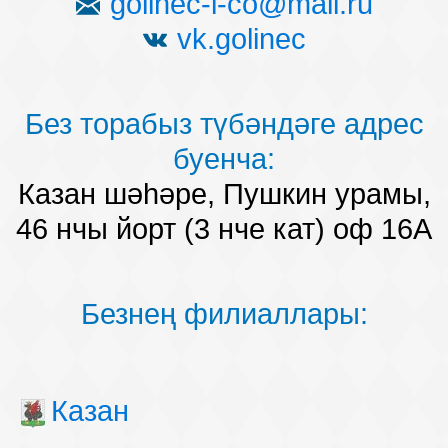
golinec-i-co@mail.ru
vk.golinec
Без торабыз түбәндәге адрес
буенча:
Казан шәһәре, Пушкин урамы,
46 нчы йорт (3 нче кат) оф 16А
Безнең филиаллары:
Казан