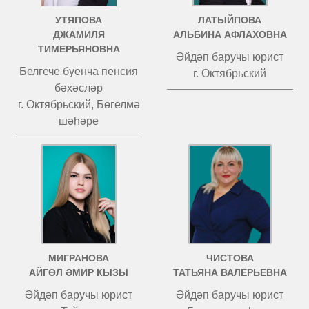
УТЯПОВА
ЛАТЫЙПОВА
ДЖАМИЛЯ
АЛЬБИНА АФЛАХОВНА
ТИМЕРЬЯНОВНА
Әйдәп баручы юрист
Белгече буенча пенсия
г. Октябрьский
бәхәсләр
г. Октябрьский, Бөгелмә
шәһәре
МИГРАНОВА
ЧИСТОВА
АЙГӨЛ ӘМИР КЫЗЫ
ТАТЬЯНА ВАЛЕРЬЕВНА
Әйдәп баручы юрист
Әйдәп баручы юрист