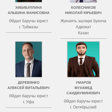
ХӘБИБУЛЛИНА
КОЛЕСНИКОВ
АЛЬБИНА ФАНИСОВНА
НИКОЛАЙ ЮРЬЕВИЧ
Әйдәп баручы юрист
Җинаять эшләре буенча
г. Туймазы
Адвокат
Казан
ДЕРЕВЯНКО
УМАРОВ
АЛЕКСЕЙ ВИТАЛЬЕВИЧ
МУХАМЕД
САИДМУМИНОВИЧ
Әйдәп баручы юрист
Әйдәп баручы юрист
г. Уфа
г. Октябрьский