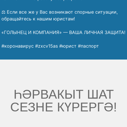
⠀
⚖️ Если все же у Вас возникают спорные ситуации,
обращайтесь к нашим юристам!
⠀
«ГОЛЫНЕЦ И КОМПАНИЯ» — ВАША ЛИЧНАЯ ЗАЩИТА!
⠀
#коронавирус #zxcv15as #юрист #паспорт
ҺӘРВАКЫТ ШАТ
СЕЗНЕ КҮРЕРГӘ!