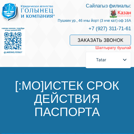
Сайлагыз филиалы:
Казан
Хезмәтләре һәм безнең белгечләр
Пушкин ур., 46 нчы йорт (3 нче кат) оф 16А
+7 (927) 311-71-61
Хезмәт өчен түләү
ЗАКАЗАТЬ ЗВОНОК
Шалтырату бушлай
Сорау бирергә
Tatar
Элемтәләр
[:MO]ИСТЕК СРОК
ДЕЙСТВИЯ
Фикерләр
ПАСПОРТА
Файдалы мәкаләләр