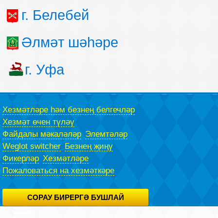
г. Белебей
Әлмәт шәһәре
г. Уфа
Хезмәтләре һәм безнең белгечләр
Хезмәт өчен түләү
Файдалы мәкаләләр
Элемтәләр
Weglot switcher
Безнең җиңү
Фикерләр
Хезмәтләре
Пожаловаться на хезмәткәре
СОРАУ БИРЕРГӘ БУШЛАЙ
Сез сорау бирергә юристу бушлай, воспользовавшись махсус
формасы.