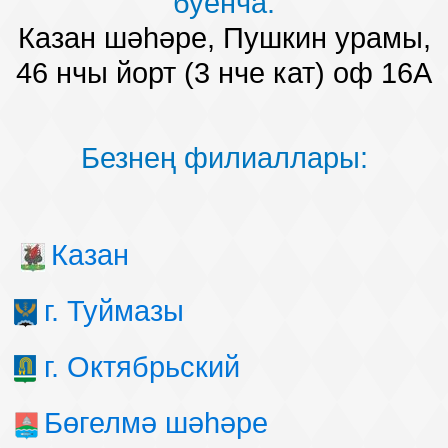
буенча:
Казан шәһәре, Пушкин урамы,
46 нчы йорт (3 нче кат) оф 16А
Безнең филиаллары:
Казан
г. Туймазы
г. Октябрьский
Бөгелмә шәһәре