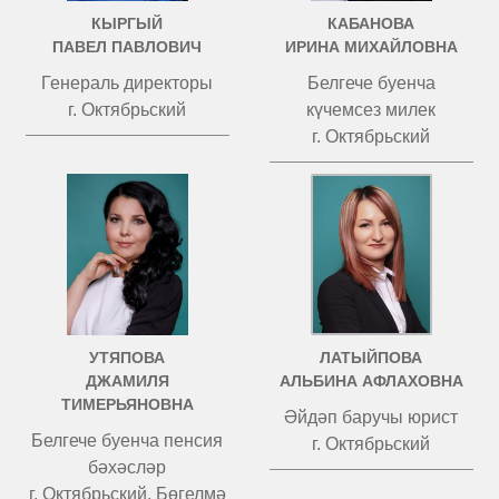
КЫРГЫЙ
КАБАНОВА
ПАВЕЛ ПАВЛОВИЧ
ИРИНА МИХАЙЛОВНА
Генераль директоры
Белгече буенча
г. Октябрьский
күчемсез милек
г. Октябрьский
УТЯПОВА
ЛАТЫЙПОВА
ДЖАМИЛЯ
АЛЬБИНА АФЛАХОВНА
ТИМЕРЬЯНОВНА
Әйдәп баручы юрист
Белгече буенча пенсия
г. Октябрьский
бәхәсләр
г. Октябрьский, Бөгелмә