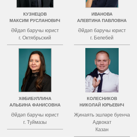
КУЗНЕЦОВ
ИВАНОВА
МАКСИМ РУСЛАНОВИЧ
АЛЕВТИНА ПАВЛОВНА
Әйдәп баручы юрист
Әйдәп баручы юрист
г. Октябрьский
г. Белебей
ХӘБИБУЛЛИНА
КОЛЕСНИКОВ
АЛЬБИНА ФАНИСОВНА
НИКОЛАЙ ЮРЬЕВИЧ
Әйдәп баручы юрист
Җинаять эшләре буенча
г. Туймазы
Адвокат
Казан