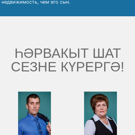
недвижимость, чем его сын.
ҺӘРВАКЫТ ШАТ
СЕЗНЕ КҮРЕРГӘ!