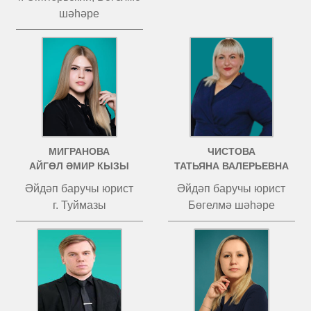
шәһәре
МИГРАНОВА
ЧИСТОВА
АЙГӨЛ ӘМИР КЫЗЫ
ТАТЬЯНА ВАЛЕРЬЕВНА
Әйдәп баручы юрист
Әйдәп баручы юрист
г. Туймазы
Бөгелмә шәһәре