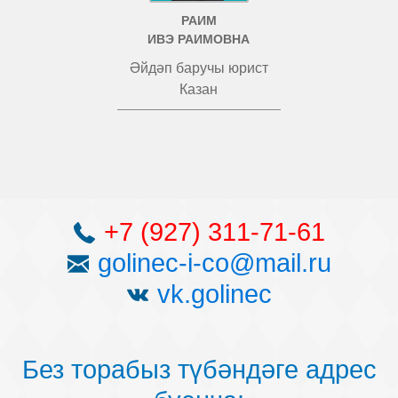
РАИМ
ИВЭ РАИМОВНА
Әйдәп баручы юрист
Казан
+7 (927) 311-71-61
golinec-i-co@mail.ru
vk.golinec
Без торабыз түбәндәге адрес