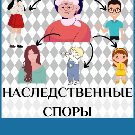
Безнең җиңү
Видео турында безне