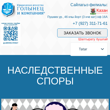
Сайлагыз филиалы:
Казан
Хезмәтләре һәм безнең белгечләр
Пушкин ур., 46 нчы йорт (3 нче кат) оф 16А
+7 (927) 311-71-61
Хезмәт өчен түләү
ЗАКАЗАТЬ ЗВОНОК
Шалтырату бушлай
Сорау бирергә
Tatar
Элемтәләр
НАСЛЕДСТВЕННЫЕ
СПОРЫ
Фикерләр
Файдалы мәкаләләр