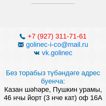
+7 (927) 311-71-61
golinec-i-co@mail.ru
vk.golinec
Без торабыз түбәндәге адрес
буенча:
Казан шәһәре, Пушкин урамы,
46 нчы йорт (3 нче кат) оф 16А