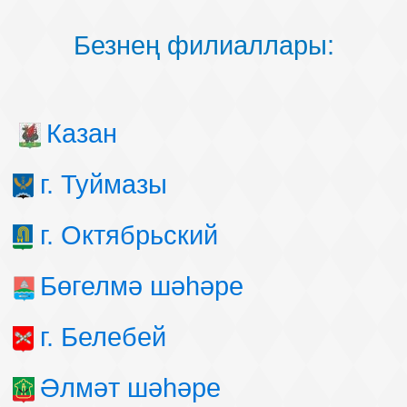
Безнең филиаллары:
Казан
г. Туймазы
г. Октябрьский
Бөгелмә шәһәре
г. Белебей
Әлмәт шәһәре