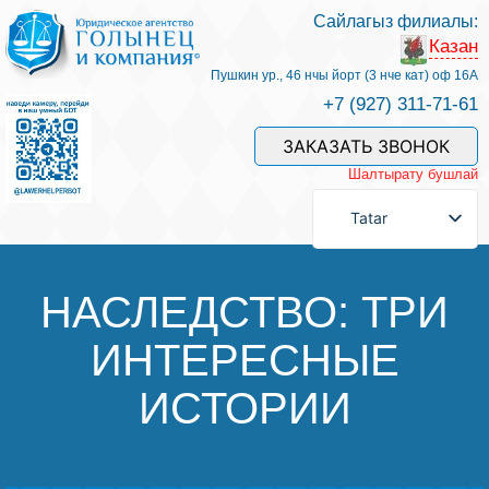
Сайлагыз филиалы:
Казан
Хезмәтләре һәм безнең белгечләр
Пушкин ур., 46 нчы йорт (3 нче кат) оф 16А
+7 (927) 311-71-61
Хезмәт өчен түләү
ЗАКАЗАТЬ ЗВОНОК
Шалтырату бушлай
Сорау бирергә
Tatar
Элемтәләр
НАСЛЕДСТВО: ТРИ
ИНТЕРЕСНЫЕ
Фикерләр
ИСТОРИИ
Файдалы мәкаләләр