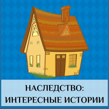
Безнең җиңү
Видео турында безне