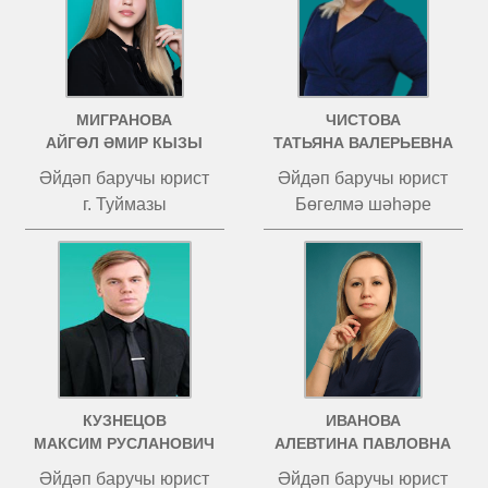
МИГРАНОВА
ЧИСТОВА
АЙГӨЛ ӘМИР КЫЗЫ
ТАТЬЯНА ВАЛЕРЬЕВНА
Әйдәп баручы юрист
Әйдәп баручы юрист
г. Туймазы
Бөгелмә шәһәре
КУЗНЕЦОВ
ИВАНОВА
МАКСИМ РУСЛАНОВИЧ
АЛЕВТИНА ПАВЛОВНА
Әйдәп баручы юрист
Әйдәп баручы юрист