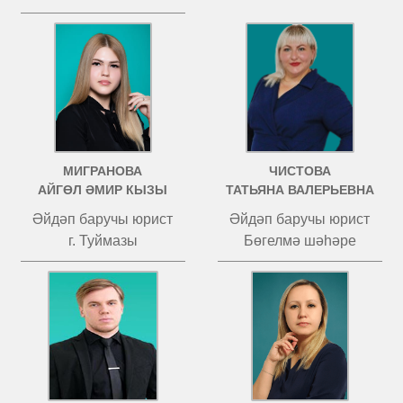
МИГРАНОВА
ЧИСТОВА
АЙГӨЛ ӘМИР КЫЗЫ
ТАТЬЯНА ВАЛЕРЬЕВНА
Әйдәп баручы юрист
Әйдәп баручы юрист
г. Туймазы
Бөгелмә шәһәре