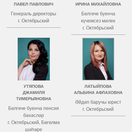
ПАВЕЛ ПАВЛОВИЧ
ИРИНА МИХАЙЛОВНА
Генераль директоры
Белгече буенча
г. Октябрьский
күчемсез милек
г. Октябрьский
УТЯПОВА
ЛАТЫЙПОВА
ДЖАМИЛЯ
АЛЬБИНА АФЛАХОВНА
ТИМЕРЬЯНОВНА
Әйдәп баручы юрист
Белгече буенча пенсия
г. Октябрьский
бәхәсләр
г. Октябрьский, Бөгелмә
шәһәре