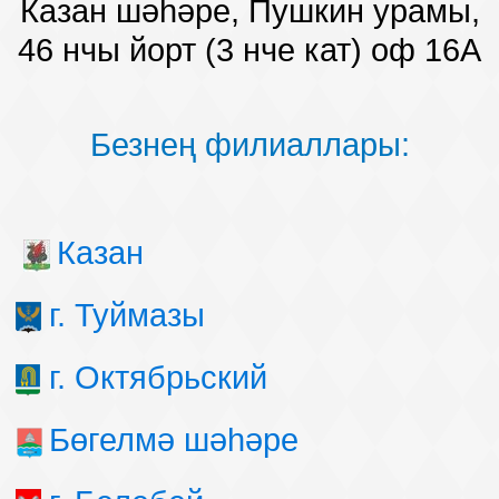
Казан шәһәре, Пушкин урамы,
46 нчы йорт (3 нче кат) оф 16А
Безнең филиаллары:
Казан
г. Туймазы
г. Октябрьский
Бөгелмә шәһәре