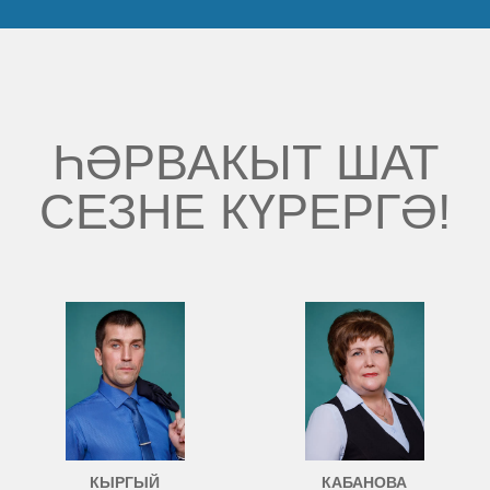
ҺӘРВАКЫТ ШАТ
СЕЗНЕ КҮРЕРГӘ!
КЫРГЫЙ
КАБАНОВА