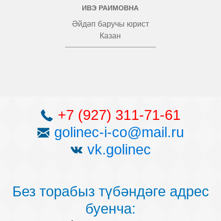
ИВЭ РАИМОВНА
Әйдәп баручы юрист
Казан
+7 (927) 311-71-61
golinec-i-co@mail.ru
vk.golinec
Без торабыз түбәндәге адрес
буенча: