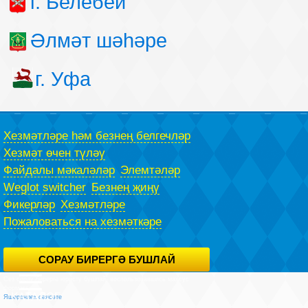
г. Белебей
Әлмәт шәһәре
г. Уфа
Хезмәтләре һәм безнең белгечләр
Хезмәт өчен түләү
Файдалы мәкаләләр
Элемтәләр
Weglot switcher
Безнең җиңү
Фикерләр
Хезмәтләре
Пожаловаться на хезмәткәре
СОРАУ БИРЕРГӘ БУШЛАЙ
Сез сорау бирергә юристу бушлай, воспользовавшись махсус
формасы.
Яшеренлек сәясәте