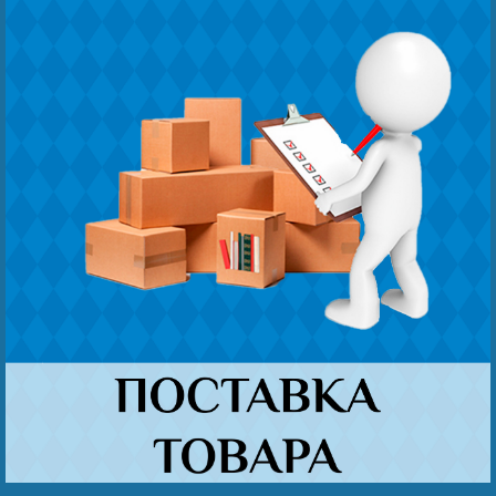
Безнең җиңү
Видео турында безне