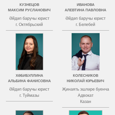
КУЗНЕЦОВ
ИВАНОВА
МАКСИМ РУСЛАНОВИЧ
АЛЕВТИНА ПАВЛОВНА
Әйдәп баручы юрист
Әйдәп баручы юрист
г. Октябрьский
г. Белебей
ХӘБИБУЛЛИНА
КОЛЕСНИКОВ
АЛЬБИНА ФАНИСОВНА
НИКОЛАЙ ЮРЬЕВИЧ
Әйдәп баручы юрист
Җинаять эшләре буенча
г. Туймазы
Адвокат
Казан