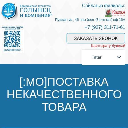
Сайлагыз филиалы:
Казан
Хезмәтләре һәм безнең белгечләр
Пушкин ур., 46 нчы йорт (3 нче кат) оф 16А
+7 (927) 311-71-61
Хезмәт өчен түләү
ЗАКАЗАТЬ ЗВОНОК
Шалтырату бушлай
Сорау бирергә
Tatar
Элемтәләр
[:MO]ПОСТАВКА
НЕКАЧЕСТВЕННОГО
Фикерләр
ТОВАРА
Файдалы мәкаләләр