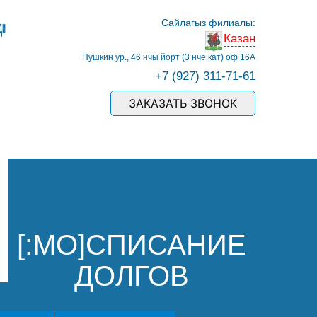
Сайлагыз филиалы:
Казан
Пушкин ур., 46 нчы йорт (3 нче кат) оф 16А
+7 (927) 311-71-61
ЗАКАЗАТЬ ЗВОНОК
[:MO]СПИСАНИЕ
ДОЛГОВ