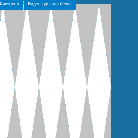
Фикерләр
Видео турында безне