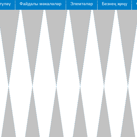
түләү
Файдалы мәкаләләр
Элемтәләр
Безнең җиңү