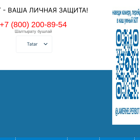
Т - ВАША ЛИЧНАЯ ЗАЩИТА!
+7 (800) 200-89-54
Шалтырату бушлай
Tatar