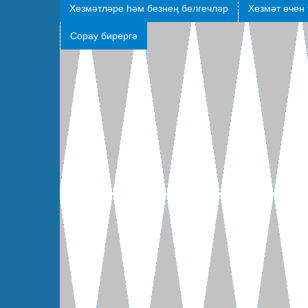
Хезмәтләре һәм безнең белгечләр
Хезмәт өчен 
Сорау бирергә