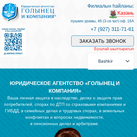
Филиалын һайланы:
Казань
Беҙҙең белгестәр һәм хеҙмәттәр
пушкин урамы, 46 (3-сө ҡат) оф. 16А
+7 (927) 311-71-61
Хеҙмәт хаҡын түләү
ЗАКАЗАТЬ ЗВОНОК
Бушлай шылтыратып
Һорау биреү
Bashkir
Бәйләнеш
ЮРИДИЧЕСКОЕ АГЕНТСТВО «ГОЛЫНЕЦ И
КОМПАНИЯ»
Ваша личная защита в наследстве, делах о защите прав
Баһалама
потребителей, спорах по ДТП со страховыми компаниями и
ГИБДД, в семейных делах и трудовых спорах, в земельных
конфликтах и вопросах недвижимости,
Файҙалы мәҡәләләр
в пенсионных делах и арбитраже.