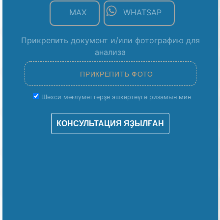
MAX
WHATSAP
Прикрепить документ и/или фотографию для
анализа
Шәхси мәғлүмәттәрҙе эшкәртеүгә ризамын мин