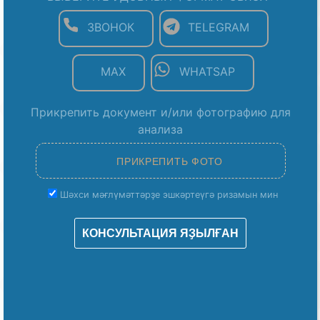
ЗВОНОК
TELEGRAM
MAX
WHATSAP
Прикрепить документ и/или фотографию для
анализа
Шәхси мәғлүмәттәрҙе эшкәртеүгә ризамын мин