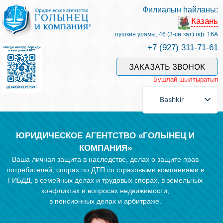
Филиалын һайланы:
Казань
Беҙҙең белгестәр һәм хеҙмәттәр
пушкин урамы, 46 (3-сө ҡат) оф. 16А
+7 (927) 311-71-61
Хеҙмәт хаҡын түләү
ЗАКАЗАТЬ ЗВОНОК
Бушлай шылтыратып
Һорау биреү
Bashkir
Бәйләнеш
ЮРИДИЧЕСКОЕ АГЕНТСТВО «ГОЛЫНЕЦ И
КОМПАНИЯ»
Ваша личная защита в наследстве, делах о защите прав
Баһалама
потребителей, спорах по ДТП со страховыми компаниями и
ГИБДД, в семейных делах и трудовых спорах, в земельных
конфликтах и вопросах недвижимости,
Файҙалы мәҡәләләр
в пенсионных делах и арбитраже.