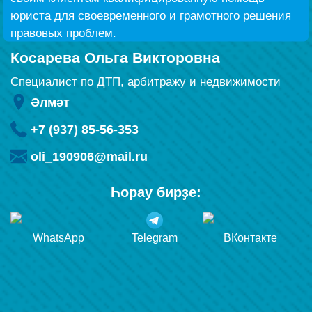
юриста для своевременного и грамотного решения
правовых проблем.
Косарева Ольга Викторовна
Специалист по ДТП, арбитражу и недвижимости
Әлмәт
+7 (937) 85-56-353
oli_190906@mail.ru
Һорау бирҙе:
WhatsApp
Telegram
ВКонтакте