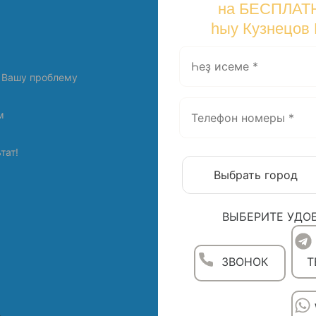
на БЕСПЛАТ
һыу Кузнецов
 Вашу проблему
м
тат!
ВЫБЕРИТЕ УДО
ЗВОНОК
T