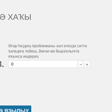
Ә ХАҠЫ
Әгәр һеҙҙең проблеманы хәл итеүҙә ситтә
ҡалырға тейеш, йәғни км йыраҡлыҡта
яҡынса индереү
ГӘ ЯҘЫЛЫУ