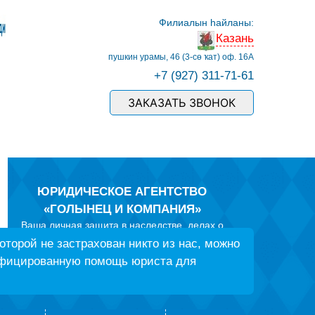
Филиалын һайланы:
Казань
пушкин урамы, 46 (3-сө ҡат) оф. 16А
+7 (927) 311-71-61
ЗАКАЗАТЬ ЗВОНОК
ЮРИДИЧЕСКОЕ АГЕНТСТВО
«ГОЛЫНЕЦ И КОМПАНИЯ»
Ваша личная защита в наследстве, делах о
защите прав потребителей, спорах по ДТП со
оторой не застрахован никто из нас, можно
страховыми компаниями и
ифицированную помощь юриста для
ГИБДД, в семейных делах и трудовых спорах, в
земельных конфликтах и вопросах