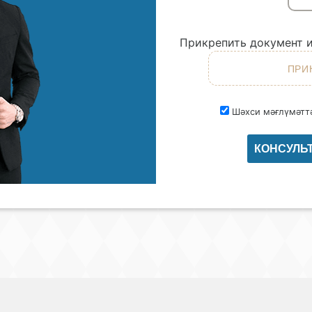
Прикрепить документ и
Шәхси мәғлүмәттә