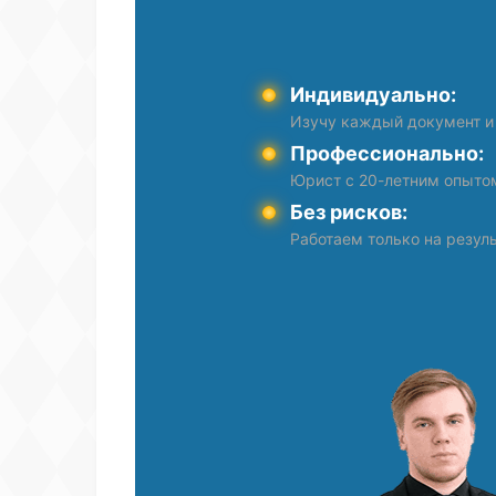
Индивидуально:
Изучу каждый документ и
Профессионально:
Юрист с 20-летним опыто
Без рисков:
Работаем только на резуль