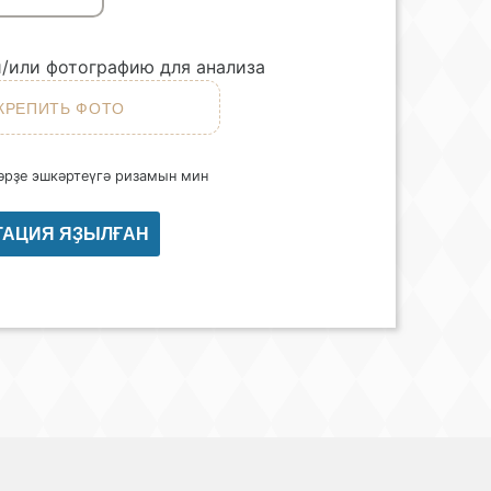
/или фотографию для анализа
рҙе эшкәртеүгә ризамын мин