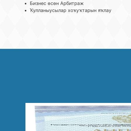
Бизнес өсөн Арбитраж
Ҡулланыусылар хоҡуҡтарын яҡлау