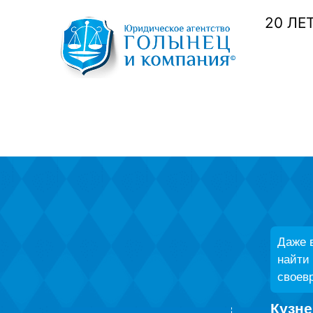
20 ЛЕ
Даже в
найти
своев
Кузн