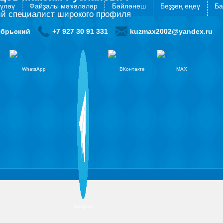
түләү
Файҙалы мәҡәләләр
Бәйләнеш
Беҙҙең еңеү
Ба
й специалист широкого профиля
ябрьский
+7 927 30 91 331
kuzmax2002@yandex.ru
WhatsApp
ВКонтакте
MAX
Telegram