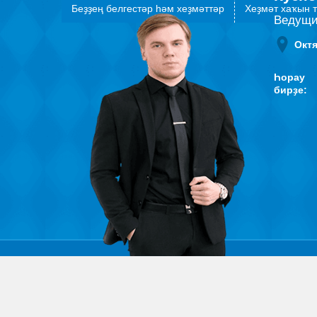
Беҙҙең белгестәр һәм хеҙмәттәр
Хеҙмәт хаҡын 
Ведущи
Окт
Һорау
бирҙе: