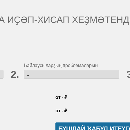
А ИҪӘП-ХИСАП ХЕҘМӘТЕНД
Һайлаусыларҙың проблемаларын
от
-
₽
от
-
₽
БУШЛАЙ ҠАБУЛ ИТЕҮ