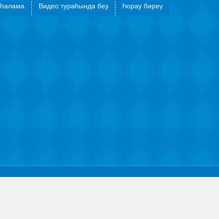
һалама
Видео тураһында беҙ
Һорау биреү