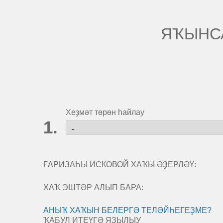
ЯҠЫНС
Хеҙмәт төрөн һайлау
ҒАРИЗАҺЫ ИСКОВОЙ ХАҠЫ ӘҘЕРЛӘҮ:
ХАҠ ЭШТӘР АЛЫП БАРА:
АНЫҠ ХАҠЫН БЕЛЕРГӘ ТЕЛӘЙҺЕГЕҘМЕ?
ҠАБУЛ ИТЕҮГӘ ЯҘЫЛЫУ