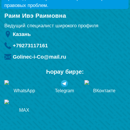
правовых проблем.
Раим Ивэ Раимовна
Ведущий специалист широкого профиля
Казань
+79273117161
Golinec-i-Co@mail.ru
Һорау бирҙе:
WhatsApp
Telegram
ВКонтакте
MAX