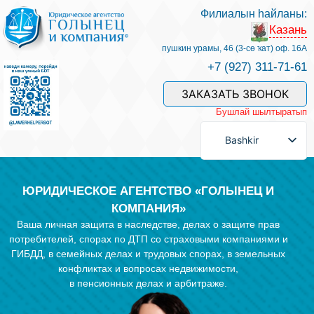
Филиалын һайланы:
Казань
Беҙҙең белгестәр һәм хеҙмәттәр
пушкин урамы, 46 (3-сө ҡат) оф. 16А
+7 (927) 311-71-61
Хеҙмәт хаҡын түләү
ЗАКАЗАТЬ ЗВОНОК
Бушлай шылтыратып
Һорау биреү
Bashkir
Бәйләнеш
ЮРИДИЧЕСКОЕ АГЕНТСТВО «ГОЛЫНЕЦ И
КОМПАНИЯ»
Ваша личная защита в наследстве, делах о защите прав
Баһалама
потребителей, спорах по ДТП со страховыми компаниями и
ГИБДД, в семейных делах и трудовых спорах, в земельных
конфликтах и вопросах недвижимости,
Файҙалы мәҡәләләр
в пенсионных делах и арбитраже.