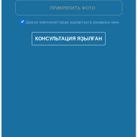
Шәхси мәғлүмәттәрҙе эшкәртеүгә ризамын мин