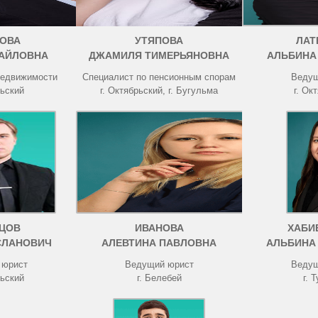
ОВА
УТЯПОВА
ЛАТ
АЙЛОВНА
ДЖАМИЛЯ ТИМЕРЬЯНОВНА
АЛЬБИНА
недвижимости
Специалист по пенсионным спорам
Ведущ
рьский
г. Октябрьский, г. Бугульма
г. Ок
ЦОВ
ИВАНОВА
ХАБИ
СЛАНОВИЧ
АЛЕВТИНА ПАВЛОВНА
АЛЬБИНА
 юрист
Ведущий юрист
Ведущ
рьский
г. Белебей
г. 