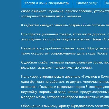
Услуги и наши специалисты
Оплата услуг
По
В настоящее время мы не представляем себе жизнь бе
слово означает штуковина, приспособление, устройст
усовершенствования жизни человека.
К гаджетам следует относить современные сотовые т
Приобретая указанные товары, в том числе дорогие, 
этих случаях на стороне покупателя встает Закон «О 
Разрешить эту проблему поможет юрист Юридического 
также осуществит сопровождение дела в суде. Кроме т
Судебная тяжба, учитывая процессуальные сроки, про
результат вызывает положительные эмоции.
Например, в юридическом арсенале «Голынец и Компан
одна функция не работает, то другая, многочисленн
агентство «Голынец и компания» через 5 месяцев дев
неустойку, моральный вред, штраф, предусмотренный
молодая мама, которая приобрела планшетный компью
Обращение к личному юристу Юридического агентства