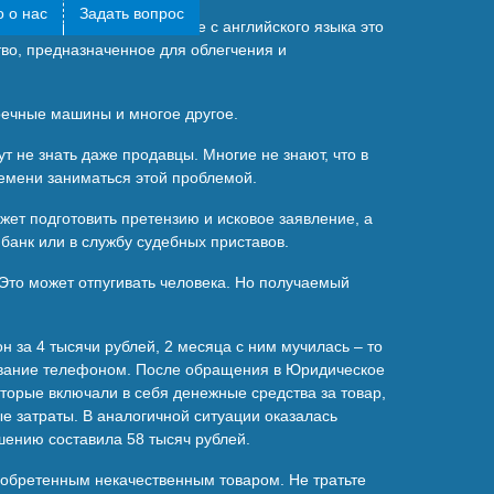
 о нас
Задать вопрос
 деятельности. В переводе с английского языка это
тво, предназначенное для облегчения и
оечные машины и многое другое.
т не знать даже продавцы. Многие не знают, что в
времени заниматься этой проблемой.
ет подготовить претензию и исковое заявление, а
 банк или в службу судебных приставов.
 Это может отпугивать человека. Но получаемый
 за 4 тысячи рублей, 2 месяца с ним мучилась – то
зование телефоном. После обращения в Юридическое
торые включали в себя денежные средства за товар,
 затраты. В аналогичной ситуации оказалась
шению составила 58 тысяч рублей.
иобретенным некачественным товаром. Не тратьте