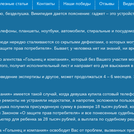
лезные статьи
Контакты
Наши победы
Отзывы
Видео
з различных гаджетов. Они участвуют во всех сферах человеческой
во, безделушка. Википедия дается пояснение: гаджет – это устройс
елефоны, планшеты, ноутбуки, автомобили, стиральные и посудом
люди нередко сталкиваются со скрытыми дефектами, о которых могу
защите прав потребителя». Бывает, у человека нет ни знаний, ни 
агентства «Голынец и компания», который без Вашего участия мож
ого, получит исполнительный лист и направит его для взыскания в
ведение экспертизы и другое, может продолжаться 4 – 6 месяцев.
ия» имеется такой случай, когда девушка купила сотовый телефон
ые ремонты не устраняли недостатки, а напротив, осложняли поль
ушка получила присужденную сумму в размере 18 тысяч рублей, ко
 Законом «О защите прав потребителя» и все понесенные судебные
тер для ребенка за 28 тысяч рублей, а выплата по судебному ре
 «Голынец и компания» освободит Вас от проблем, вызванных пр