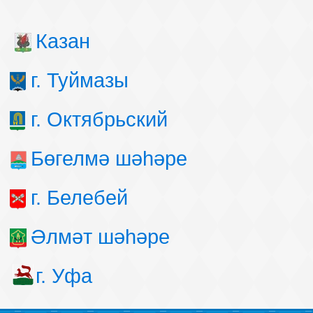
Казан
г. Туймазы
г. Октябрьский
Бөгелмә шәһәре
г. Белебей
Әлмәт шәһәре
г. Уфа