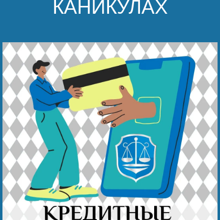
КАНИКУЛАХ
Безнең җиңү
Видео турында безне