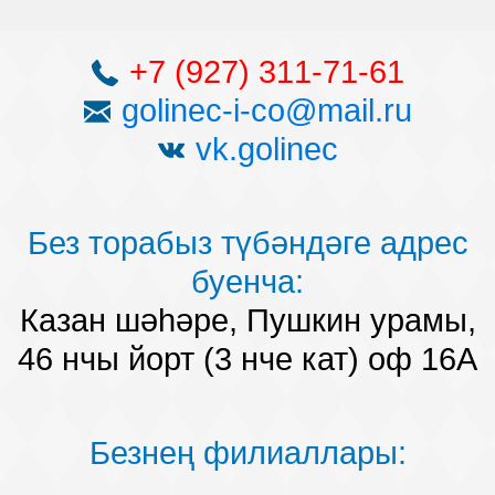
+7 (927) 311-71-61
golinec-i-co@mail.ru
vk.golinec
Без торабыз түбәндәге адрес
буенча:
Казан шәһәре, Пушкин урамы,
46 нчы йорт (3 нче кат) оф 16А
Безнең филиаллары: