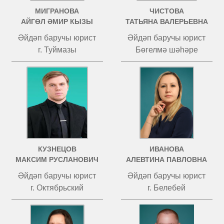
МИГРАНОВА
ЧИСТОВА
АЙГӨЛ ӘМИР КЫЗЫ
ТАТЬЯНА ВАЛЕРЬЕВНА
Әйдәп баручы юрист
Әйдәп баручы юрист
г. Туймазы
Бөгелмә шәһәре
КУЗНЕЦОВ
ИВАНОВА
МАКСИМ РУСЛАНОВИЧ
АЛЕВТИНА ПАВЛОВНА
Әйдәп баручы юрист
Әйдәп баручы юрист
г. Октябрьский
г. Белебей