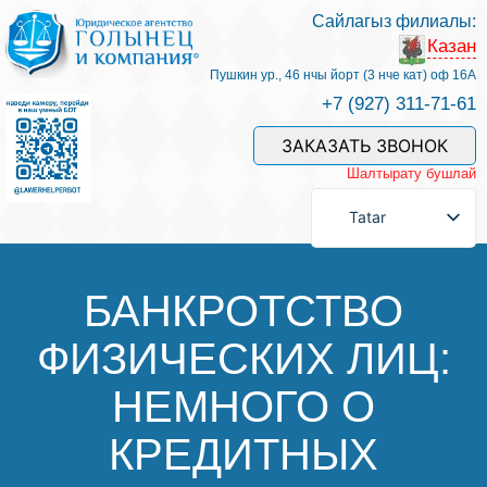
Сайлагыз филиалы:
Казан
Хезмәтләре һәм безнең белгечләр
Пушкин ур., 46 нчы йорт (3 нче кат) оф 16А
+7 (927) 311-71-61
Хезмәт өчен түләү
ЗАКАЗАТЬ ЗВОНОК
Шалтырату бушлай
Сорау бирергә
Tatar
Элемтәләр
БАНКРОТСТВО
ФИЗИЧЕСКИХ ЛИЦ:
Фикерләр
НЕМНОГО О
Файдалы мәкаләләр
КРЕДИТНЫХ