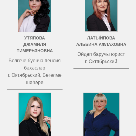
УТЯПОВА
ЛАТЫЙПОВА
ДЖАМИЛЯ
АЛЬБИНА АФЛАХОВНА
ТИМЕРЬЯНОВНА
Әйдәп баручы юрист
Белгече буенча пенсия
г. Октябрьский
бәхәсләр
г. Октябрьский, Бөгелмә
шәһәре