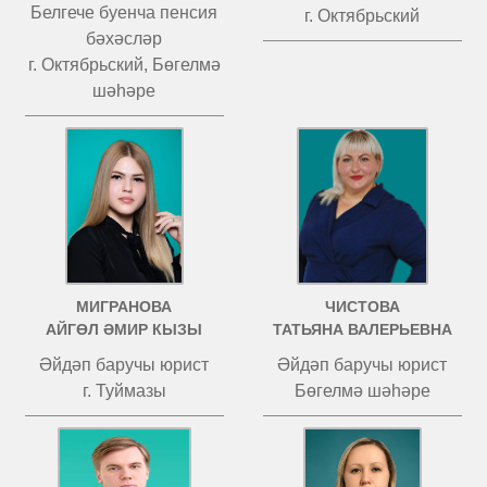
Белгече буенча пенсия
г. Октябрьский
бәхәсләр
г. Октябрьский, Бөгелмә
шәһәре
МИГРАНОВА
ЧИСТОВА
АЙГӨЛ ӘМИР КЫЗЫ
ТАТЬЯНА ВАЛЕРЬЕВНА
Әйдәп баручы юрист
Әйдәп баручы юрист
г. Туймазы
Бөгелмә шәһәре