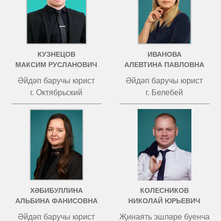
КУЗНЕЦОВ
ИВАНОВА
МАКСИМ РУСЛАНОВИЧ
АЛЕВТИНА ПАВЛОВНА
Әйдәп баручы юрист
Әйдәп баручы юрист
г. Октябрьский
г. Белебей
ХӘБИБУЛЛИНА
КОЛЕСНИКОВ
АЛЬБИНА ФАНИСОВНА
НИКОЛАЙ ЮРЬЕВИЧ
Әйдәп баручы юрист
Җинаять эшләре буенча