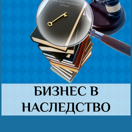
Безнең җиңү
Видео турында безне