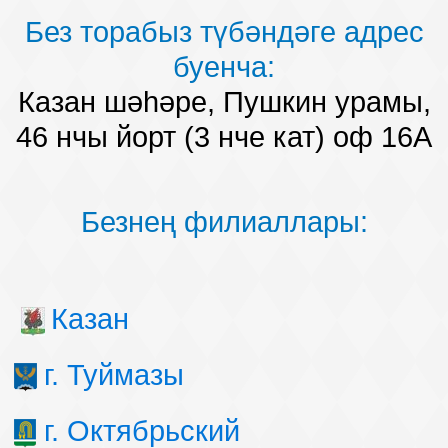
Без торабыз түбәндәге адрес
буенча:
Казан шәһәре, Пушкин урамы,
46 нчы йорт (3 нче кат) оф 16А
Безнең филиаллары:
Казан
г. Туймазы
г. Октябрьский