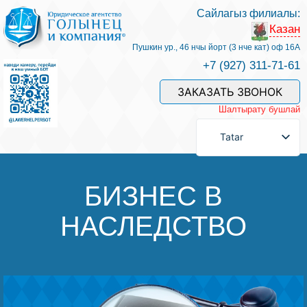
Сайлагыз филиалы:
Казан
Хезмәтләре һәм безнең белгечләр
Пушкин ур., 46 нчы йорт (3 нче кат) оф 16А
+7 (927) 311-71-61
Хезмәт өчен түләү
ЗАКАЗАТЬ ЗВОНОК
Шалтырату бушлай
Сорау бирергә
Tatar
Элемтәләр
БИЗНЕС В
НАСЛЕДСТВО
Фикерләр
Файдалы мәкаләләр