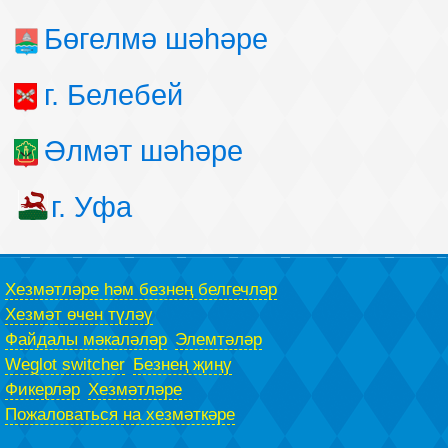
Бөгелмә шәһәре
г. Белебей
Әлмәт шәһәре
г. Уфа
Хезмәтләре һәм безнең белгечләр
Хезмәт өчен түләү
Файдалы мәкаләләр
Элемтәләр
Weglot switcher
Безнең җиңү
Фикерләр
Хезмәтләре
Пожаловаться на хезмәткәре