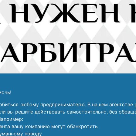
мочь!
биться любому предпринимателю. В нашем агентстве 
ли вы решите действовать самостоятельно, без обращ
Например:
гента вашу компанию могут обанкротить
думанному поводу