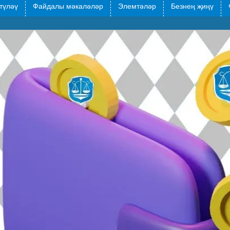
түләү
Файдалы мәкаләләр
Элемтәләр
Безнең җиңү