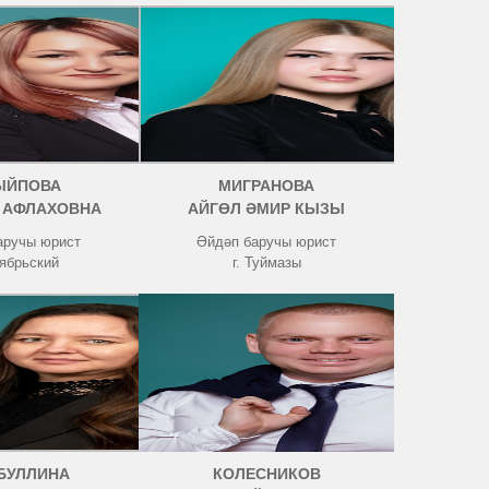
ЫЙПОВА
МИГРАНОВА
 АФЛАХОВНА
АЙГӨЛ ӘМИР КЫЗЫ
аручы юрист
Әйдәп баручы юрист
тябрьский
г. Туймазы
БУЛЛИНА
КОЛЕСНИКОВ