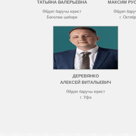
ТАТЬЯНА ВАЛЕРЬЕВНА
МАКСИМ РУ
Әйдәп баручы юрист
Әйдәп бару
Бөгелмә шәһәре
г. Октяб
ДЕРЕВЯНКО
АЛЕКСЕЙ ВИТАЛЬЕВИЧ
Әйдәп баручы юрист
г. Уфа