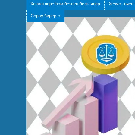
Хезмәтләре һәм безнең белгечләр
Хезмәт өчен 
Сорау бирергә