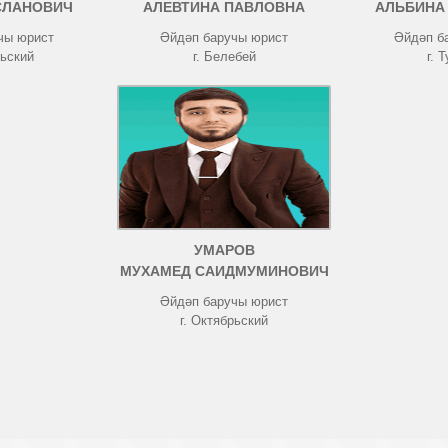
СЛАНОВИЧ
АЛЕВТИНА ПАВЛОВНА
АЛЬБИНА
чы юрист
Әйдәп баручы юрист
Әйдәп б
рьский
г. Белебей
г. 
УМАРОВ
МУХАМЕД САИДМУМИНОВИЧ
Әйдәп баручы юрист
г. Октябрьский