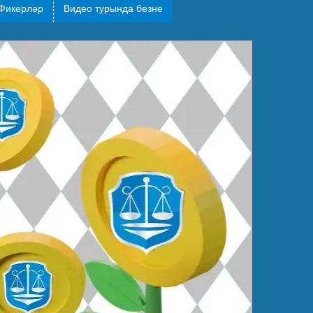
Фикерләр
Видео турында безне