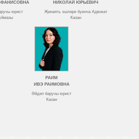
 ФАНИСОВНА
НИКОЛАЙ ЮРЬЕВИЧ
аручы юрист
Җинаять эшләре буенча Адвокат
Туймазы
Казан
РАИМ
ИВЭ РАИМОВНА
Әйдәп баручы юрист
Казан