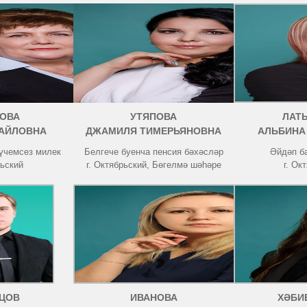
ОВА
УТЯПОВА
ЛАТ
АЙЛОВНА
ДЖАМИЛЯ ТИМЕРЬЯНОВНА
АЛЬБИНА
күчемсез милек
Белгече буенча пенсия бәхәсләр
Әйдәп б
рьский
г. Октябрьский, Бөгелмә шәһәре
г. Ок
ЦОВ
ИВАНОВА
ХӘБИ