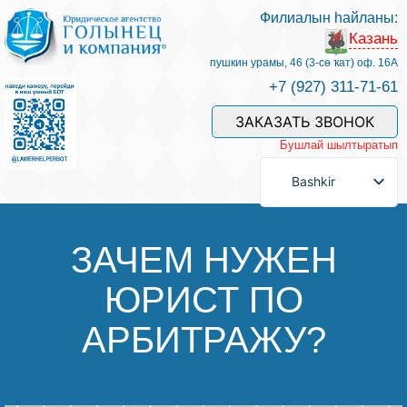
Филиалын һайланы:
Казань
Беҙҙең белгестәр һәм хеҙмәттәр
пушкин урамы, 46 (3-сө ҡат) оф. 16А
+7 (927) 311-71-61
Хеҙмәт хаҡын түләү
ЗАКАЗАТЬ ЗВОНОК
Бушлай шылтыратып
Һорау биреү
Bashkir
Бәйләнеш
ЗАЧЕМ НУЖЕН
ЮРИСТ ПО
Баһалама
АРБИТРАЖУ?
Файҙалы мәҡәләләр