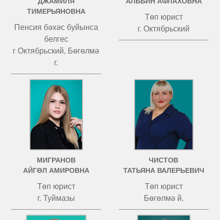
ДЖАМИЛЯ
АЛЬБИН АФЛАХОВНА
ТИМЕРЬЯНОВНА
Төп юрист
Пенсия бәхәс буйынса
г. Октябрьский
белгес
г Октябрьский, Бөгөлмә
г.
МИГРАНОВ
ЧИСТОВ
АЙГӨЛ АМИРОВНА
ТАТЬЯНА ВАЛЕРЬЕВИЧ
Төп юрист
Төп юрист
г. Туймазы
Бөгөлмә й.