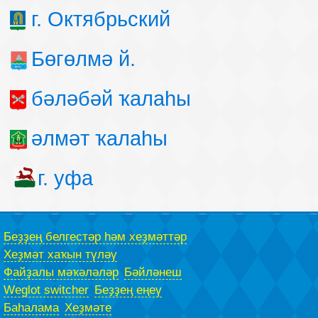
г. Октябрьский
Бөгөлмә й.
бәләбәй ҡалаһы
әлмәт ҡалаһы
г. уфа
Беҙҙең белгестәр һәм хеҙмәттәр
Хеҙмәт хаҡын түләү
Файҙалы мәҡәләләр
Бәйләнеш
Weglot switcher
Беҙҙең еңеү
Баһалама
Хеҙмәте