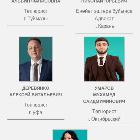
АЛЬБИН ФАНИСОВНА
НИКОЛАЙ ЮРЬЕВИЧ
Төп юрист
Енәйәт эштәре буйынса
г. Туймазы
Адвокат
г. Казань
ДЕРЕВЯНКО
УМАРОВ
АЛЕКСЕЙ ВИТАЛЬЕВИЧ
МУХАМЕД
САИДМУМИНОВИЧ
Төп юрист
Төп юрист
г. уфа
г. Октябрьский