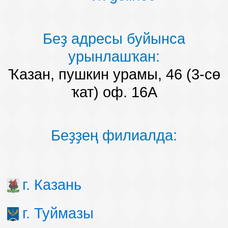
Беҙ адресы буйынса
урынлашҡан:
Ҡазан, пушкин урамы, 46 (3-сө
ҡат) оф. 16А
Беҙҙең филиалда:
г. Казань
г. Туймазы