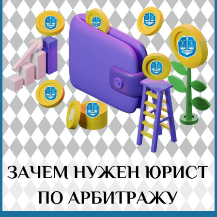
Беҙҙең еңеү
Видео тураһында беҙ