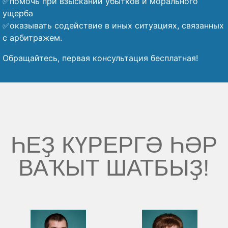
✅помочь при взыскании убытков и морального
ущерба
✅оказывать содействие в иных ситуациях, связанных
с арбитражем.
Обращайтесь, первая консультация бесплатная!
ҺЕҘ КҮРЕРГӘ ҺӘР
ВАҠЫТ ШАТБЫҘ!