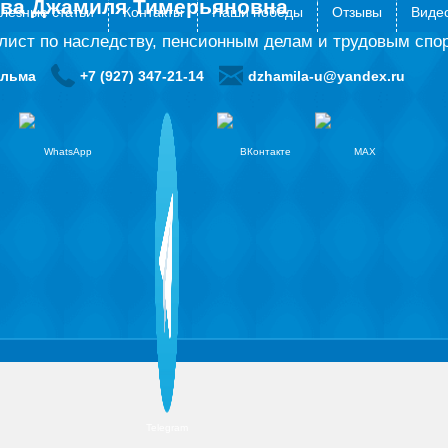
ова Джамиля Тимерьяновна
лезные статьи
Контакты
Наши победы
Отзывы
Видео
лист по наследству, пенсионным делам и трудовым спо
ульма
+7 (927) 347-21-14
dzhamila-u@yandex.ru
WhatsApp
ВКонтакте
MAX
Telegram