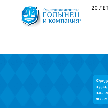
20 ЛЕ
Юриди
в дар
насле
делам