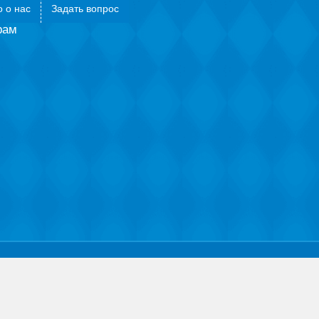
 о нас
Задать вопрос
рам