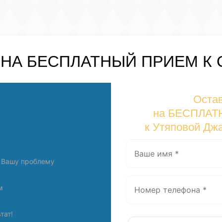
 НА
БЕСПЛАТНЫЙ
ПРИЕМ К 
Остав
на БЕСПЛАТ
к Утяповой Дж
 Вашу проблему
м
тат!