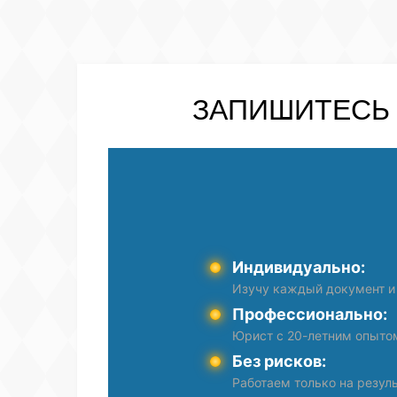
ЗАПИШИТЕСЬ
Индивидуально:
Изучу каждый документ и
Профессионально:
Юрист с 20-летним опыто
Без рисков:
Работаем только на резуль