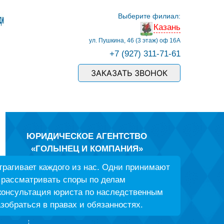
Выберите филиал:
Казань
ул. Пушкина, 46 (3 этаж) оф 16А
+7 (927) 311-71-61
ЗАКАЗАТЬ ЗВОНОК
ЮРИДИЧЕСКОЕ АГЕНТСТВО
«ГОЛЫНЕЦ И КОМПАНИЯ»
Ваша личная защита в наследстве, делах о
трагивает каждого из нас. Одни принимают
защите прав потребителей, спорах по ДТП со
е рассматривать споры по делам
страховыми компаниями и
 консультация юриста по наследственным
ГИБДД, в семейных делах и трудовых спорах, в
земельных конфликтах и вопросах
обраться в правах и обязанностях.