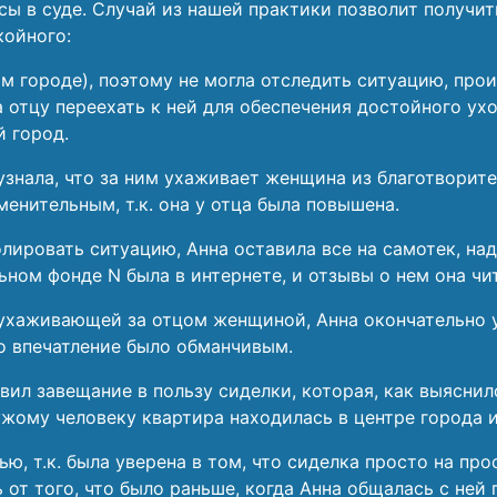
сы в суде. Случай из нашей практики позволит получит
койного:
гом городе), поэтому не могла отследить ситуацию, пр
 отцу переехать к ней для обеспечения достойного ух
й город.
узнала, что за ним ухаживает женщина из благотворител
менительным, т.к. она у отца была повышена.
ировать ситуацию, Анна оставила все на самотек, над
ьном фонде N была в интернете, и отзывы о нем она ч
ухаживающей за отцом женщиной, Анна окончательно ус
о впечатление было обманчивым.
вил завещание в пользу сиделки, которая, как выяснил
жому человеку квартира находилась в центре города 
ю, т.к. была уверена в том, что сиделка просто на пр
от того, что было раньше, когда Анна общалась с ней 