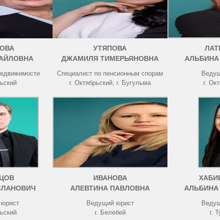
ОВА
УТЯПОВА
ЛАТ
АЙЛОВНА
ДЖАМИЛЯ ТИМЕРЬЯНОВНА
АЛЬБИНА
недвижимости
Специалист по пенсионным спорам
Ведущ
рьский
г. Октябрьский, г. Бугульма
г. Ок
ЦОВ
ИВАНОВА
ХАБИ
СЛАНОВИЧ
АЛЕВТИНА ПАВЛОВНА
АЛЬБИНА
 юрист
Ведущий юрист
Ведущ
рьский
г. Белебей
г. 