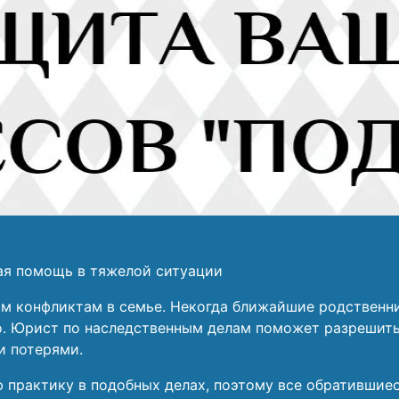
ая помощь в тяжелой ситуации
м конфликтам в семье. Некогда ближайшие родственни
о. Юрист по наследственным делам поможет разрешит
и потерями.
практику в подобных делах, поэтому все обратившиес