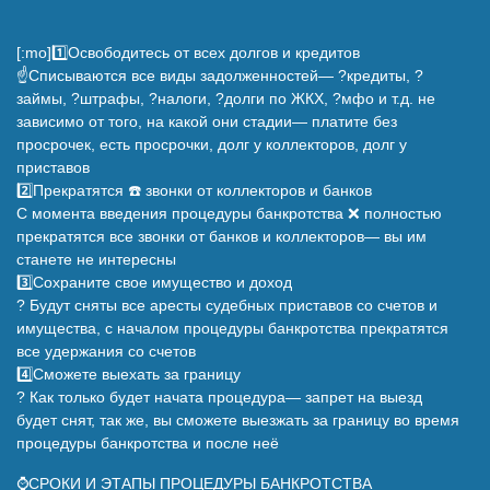
[:mo]1️⃣Освободитесь от всех долгов и кредитов
☝️Списываются все виды задолженностей— ?кредиты, ?
займы, ?штрафы, ?налоги, ?долги по ЖКХ, ?мфо и т.д. не
зависимо от того, на какой они стадии— платите без
просрочек, есть просрочки, долг у коллекторов, долг у
приставов
2️⃣Прекратятся ☎️ звонки от коллекторов и банков
С момента введения процедуры банкротства ❌ полностью
прекратятся все звонки от банков и коллекторов— вы им
станете не интересны
3️⃣Сохраните свое имущество и доход
? Будут сняты все аресты судебных приставов со счетов и
имущества, с началом процедуры банкротства прекратятся
все удержания со счетов
4️⃣Сможете выехать за границу
? Как только будет начата процедура— запрет на выезд
будет снят, так же, вы сможете выезжать за границу во время
процедуры банкротства и после неё
⌚СРОКИ И ЭТАПЫ ПРОЦЕДУРЫ БАНКРОТСТВА