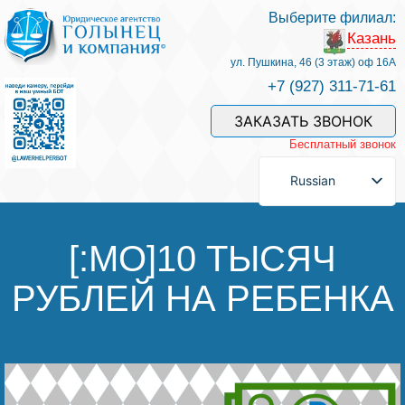
Выберите филиал:
Казань
Услуги и наши специалисты
ул. Пушкина, 46 (3 этаж) оф 16А
+7 (927) 311-71-61
Оплата услуг
ЗАКАЗАТЬ ЗВОНОК
Бесплатный звонок
Задать вопрос
Russian
Контакты
[:MO]10 ТЫСЯЧ
РУБЛЕЙ НА РЕБЕНКА
Отзывы
Полезные статьи