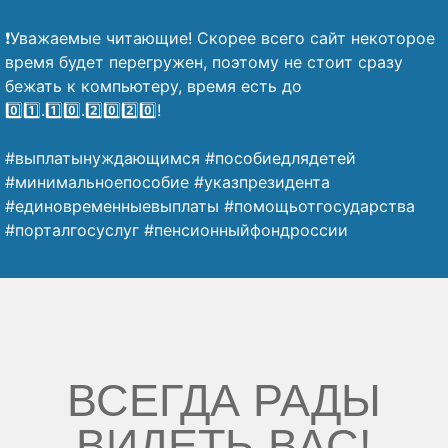
⠀
❗Уважаемые читающие! Скорее всего сайт некоторое
время будет перегружен, поэтому не стоит сразу
бежать к компьютеру, время есть до
0️⃣1️⃣.1️⃣0️⃣.2️⃣0️⃣2️⃣0️⃣!
⠀
#выплатынуждающимся #пособиедлядетей
#минимальноепособие #указпрезидента
#единовременныевыплаты #помощьотгосударства
#порталгосуслуг #пенсионныйфондроссии
ВСЕГДА РАДЫ
ВИДЕТЬ ВАС!