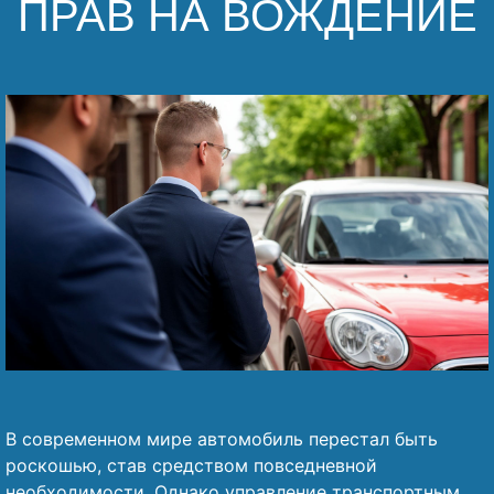
ПРАВ НА ВОЖДЕНИЕ
Наши победы
Видео о нас
В современном мире автомобиль перестал быть
роскошью, став средством повседневной
необходимости. Однако управление транспортным