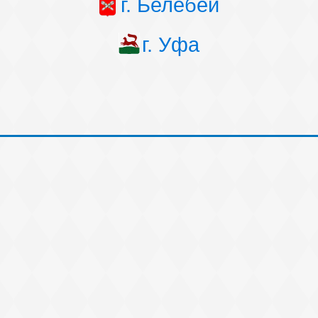
г. Белебей
г. Уфа