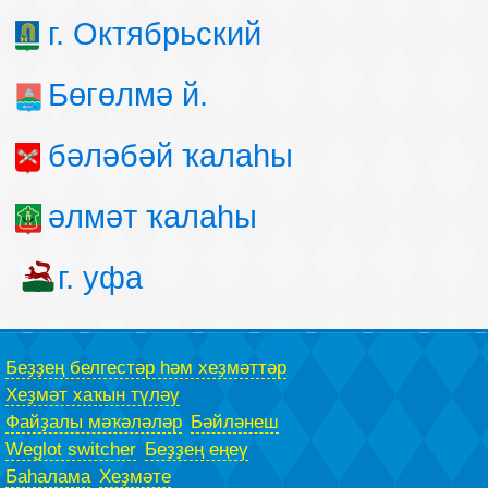
г. Октябрьский
Бөгөлмә й.
бәләбәй ҡалаһы
әлмәт ҡалаһы
г. уфа
Беҙҙең белгестәр һәм хеҙмәттәр
Хеҙмәт хаҡын түләү
Файҙалы мәҡәләләр
Бәйләнеш
Weglot switcher
Беҙҙең еңеү
Баһалама
Хеҙмәте