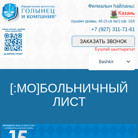
Филиалын һайланы:
Казань
Беҙҙең белгестәр һәм хеҙмәттәр
пушкин урамы, 46 (3-сө ҡат) оф. 16А
+7 (927) 311-71-61
Хеҙмәт хаҡын түләү
ЗАКАЗАТЬ ЗВОНОК
Бушлай шылтыратып
Һорау биреү
Bashkir
Бәйләнеш
[:MO]БОЛЬНИЧНЫЙ
ЛИСТ
Баһалама
Файҙалы мәҡәләләр