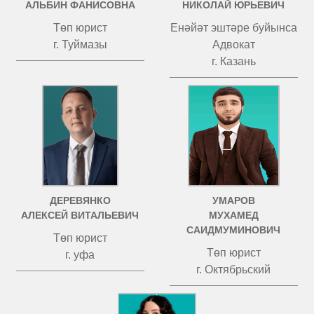
АЛЬБИН ФАНИСОВНА
НИКОЛАЙ ЮРЬЕВИЧ
Төп юрист
Енәйәт эштәре буйынса
г. Туймазы
Адвокат
г. Казань
ДЕРЕВЯНКО
УМАРОВ
АЛЕКСЕЙ ВИТАЛЬЕВИЧ
МУХАМЕД
САИДМУМИНОВИЧ
Төп юрист
Төп юрист
г. уфа
г. Октябрьский