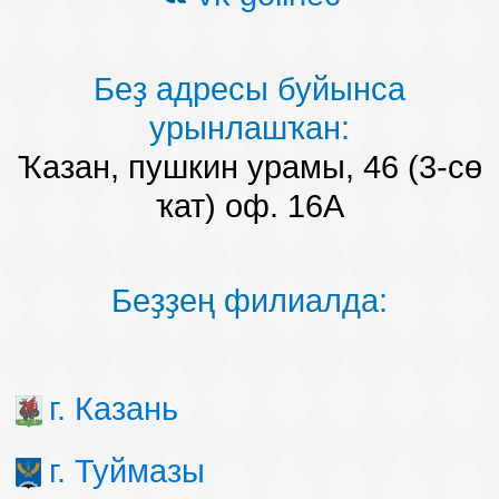
Беҙ адресы буйынса
урынлашҡан:
Ҡазан, пушкин урамы, 46 (3-сө
ҡат) оф. 16А
Беҙҙең филиалда:
г. Казань
г. Туймазы