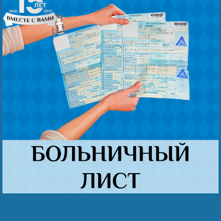
Беҙҙең еңеү
Видео тураһында беҙ