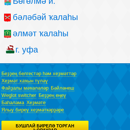
Бөгөлмә й.
бәләбәй ҡалаһы
әлмәт ҡалаһы
г. уфа
Беҙҙең белгестәр һәм хеҙмәттәр
Хеҙмәт хаҡын түләү
Файҙалы мәҡәләләр
Бәйләнеш
Weglot switcher
Беҙҙең еңеү
Баһалама
Хеҙмәте
Ялыу биреү хеҙмәткәрҙәре
БУШЛАЙ БИРЕЛӘ ТОРҒАН