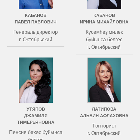
КАБАНОВ
КАБАНОВ
ПАВЕЛ ПАВЛОВИЧ
ИРИНА МИХАЙЛОВНА
Генераль директор
Күсемһеҙ милек
г. Октябрьский
буйынса белгес
г. Октябрьский
УТЯПОВ
ЛАТИПОВА
ДЖАМИЛЯ
АЛЬБИН АФЛАХОВНА
ТИМЕРЬЯНОВНА
Төп юрист
Пенсия бәхәс буйынса
г. Октябрьский
белгес