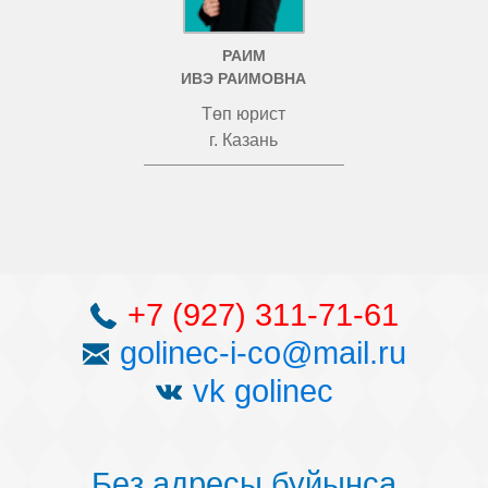
РАИМ
ИВЭ РАИМОВНА
Төп юрист
г. Казань
+7 (927) 311-71-61
golinec-i-co@mail.ru
vk golinec
Беҙ адресы буйынса