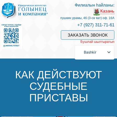
Филиалын һайланы:
Казань
Беҙҙең белгестәр һәм хеҙмәттәр
пушкин урамы, 46 (3-сө ҡат) оф. 16А
+7 (927) 311-71-61
Хеҙмәт хаҡын түләү
ЗАКАЗАТЬ ЗВОНОК
Бушлай шылтыратып
Һорау биреү
Bashkir
Бәйләнеш
КАК ДЕЙСТВУЮТ
СУДЕБНЫЕ
Баһалама
ПРИСТАВЫ
Файҙалы мәҡәләләр