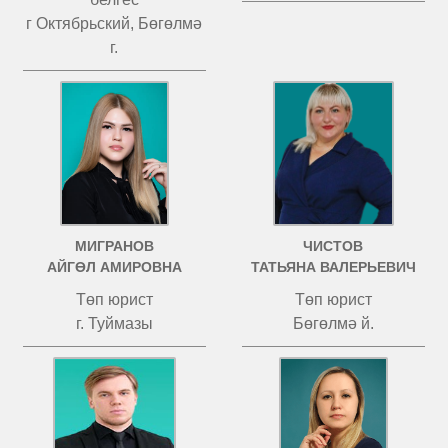
г Октябрьский, Бөгөлмә
г.
МИГРАНОВ
ЧИСТОВ
АЙГӨЛ АМИРОВНА
ТАТЬЯНА ВАЛЕРЬЕВИЧ
Төп юрист
Төп юрист
г. Туймазы
Бөгөлмә й.