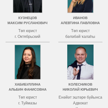
КУЗНЕЦОВ
ИВАНОВ
МАКСИМ РУСЛАНОВИЧ
АЛЕВТИНА ПАВЛОВНА
Төп юрист
Төп юрист
г. Октябрьский
бәләбәй ҡалаһы
ХАБИБУЛЛИНА
КОЛЕСНИКОВ
АЛЬБИН ФАНИСОВНА
НИКОЛАЙ ЮРЬЕВИЧ
Төп юрист
Енәйәт эштәре буйынса
г. Туймазы
Адвокат