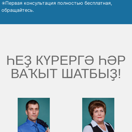
✳️Первая консультация полностью бесплатная,
обращайтесь.
ҺЕҘ КҮРЕРГӘ ҺӘР
ВАҠЫТ ШАТБЫҘ!