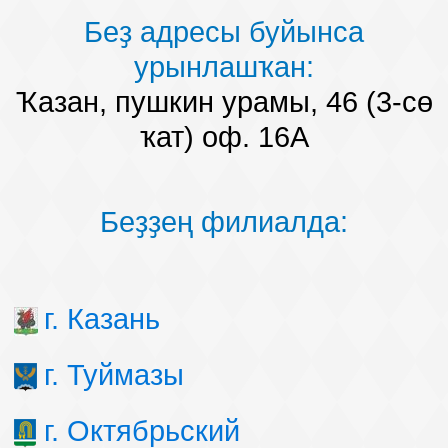
Беҙ адресы буйынса
урынлашҡан:
Ҡазан, пушкин урамы, 46 (3-сө
ҡат) оф. 16А
Беҙҙең филиалда:
г. Казань
г. Туймазы
г. Октябрьский