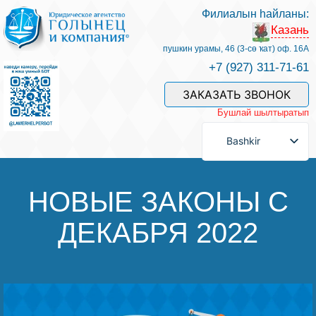
Филиалын һайланы:
Казань
Беҙҙең белгестәр һәм хеҙмәттәр
пушкин урамы, 46 (3-сө ҡат) оф. 16А
+7 (927) 311-71-61
Хеҙмәт хаҡын түләү
ЗАКАЗАТЬ ЗВОНОК
Бушлай шылтыратып
Һорау биреү
Bashkir
Бәйләнеш
НОВЫЕ ЗАКОНЫ С
ДЕКАБРЯ 2022
Баһалама
Файҙалы мәҡәләләр