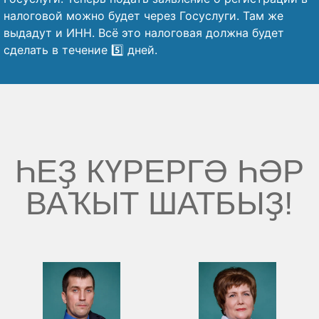
налоговой можно будет через Госуслуги. Там же
выдадут и ИНН. Всё это налоговая должна будет
сделать в течение 5️⃣ дней.
ҺЕҘ КҮРЕРГӘ ҺӘР
ВАҠЫТ ШАТБЫҘ!