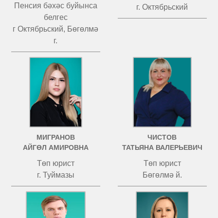
Пенсия бәхәс буйынса
г. Октябрьский
белгес
г Октябрьский, Бөгөлмә
г.
МИГРАНОВ
ЧИСТОВ
АЙГӨЛ АМИРОВНА
ТАТЬЯНА ВАЛЕРЬЕВИЧ
Төп юрист
Төп юрист
г. Туймазы
Бөгөлмә й.