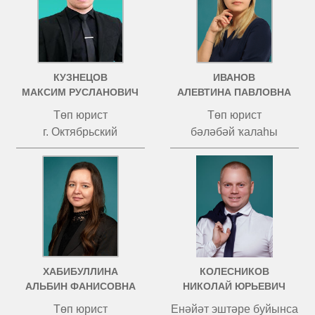
КУЗНЕЦОВ
ИВАНОВ
МАКСИМ РУСЛАНОВИЧ
АЛЕВТИНА ПАВЛОВНА
Төп юрист
Төп юрист
г. Октябрьский
бәләбәй ҡалаһы
ХАБИБУЛЛИНА
КОЛЕСНИКОВ
АЛЬБИН ФАНИСОВНА
НИКОЛАЙ ЮРЬЕВИЧ
Төп юрист
Енәйәт эштәре буйынса