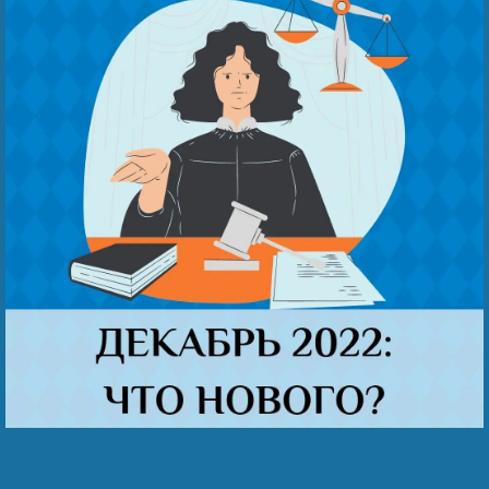
Беҙҙең еңеү
Видео тураһында беҙ