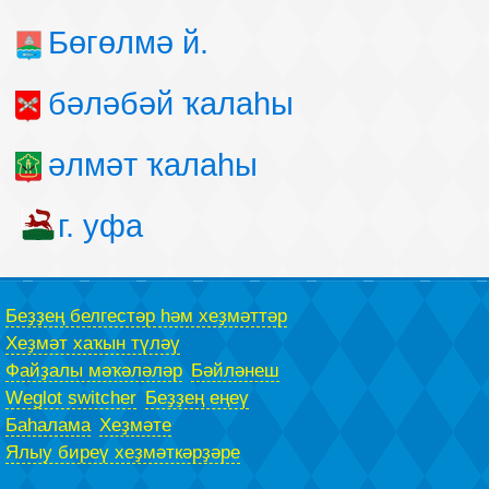
Бөгөлмә й.
бәләбәй ҡалаһы
әлмәт ҡалаһы
г. уфа
Беҙҙең белгестәр һәм хеҙмәттәр
Хеҙмәт хаҡын түләү
Файҙалы мәҡәләләр
Бәйләнеш
Weglot switcher
Беҙҙең еңеү
Баһалама
Хеҙмәте
Ялыу биреү хеҙмәткәрҙәре