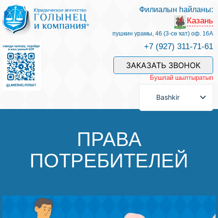
Филиалын һайланы:
Казань
Беҙҙең белгестәр һәм хеҙмәттәр
пушкин урамы, 46 (3-сө ҡат) оф. 16А
+7 (927) 311-71-61
Хеҙмәт хаҡын түләү
ЗАКАЗАТЬ ЗВОНОК
Бушлай шылтыратып
Һорау биреү
Bashkir
Бәйләнеш
ПРАВА
ПОТРЕБИТЕЛЕЙ
Баһалама
Файҙалы мәҡәләләр