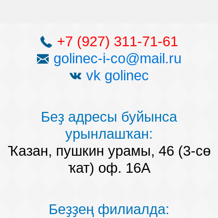
+7 (927) 311-71-61
golinec-i-co@mail.ru
vk golinec
Беҙ адресы буйынса
урынлашҡан:
Ҡазан, пушкин урамы, 46 (3-сө
ҡат) оф. 16А
Беҙҙең филиалда: