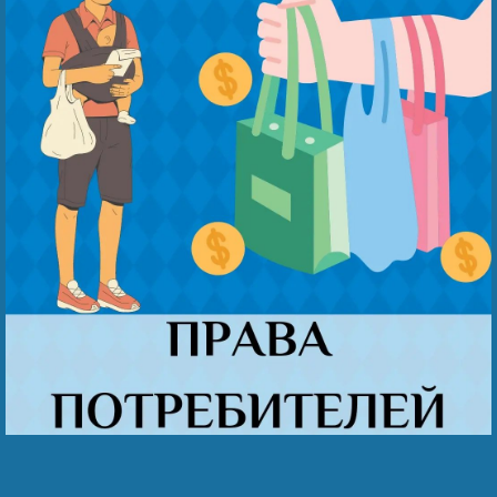
Беҙҙең еңеү
Видео тураһында беҙ