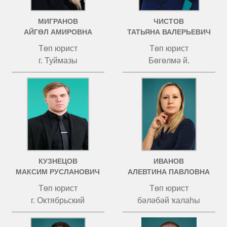
МИГРАНОВ
ЧИСТОВ
АЙГӨЛ АМИРОВНА
ТАТЬЯНА ВАЛЕРЬЕВИЧ
Төп юрист
Төп юрист
г. Туймазы
Бөгөлмә й.
КУЗНЕЦОВ
ИВАНОВ
МАКСИМ РУСЛАНОВИЧ
АЛЕВТИНА ПАВЛОВНА
Төп юрист
Төп юрист
г. Октябрьский
бәләбәй ҡалаһы