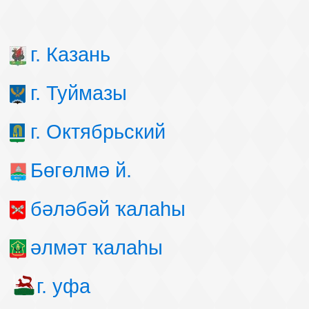
г. Казань
г. Туймазы
г. Октябрьский
Бөгөлмә й.
бәләбәй ҡалаһы
әлмәт ҡалаһы
г. уфа