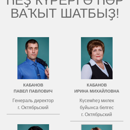
ҺЕҘ КҮРЕРГӘ ҺӘР
ВАҠЫТ ШАТБЫҘ!
КАБАНОВ
КАБАНОВ
ПАВЕЛ ПАВЛОВИЧ
ИРИНА МИХАЙЛОВНА
Генераль директор
Күсемһеҙ милек
г. Октябрьский
буйынса белгес
г. Октябрьский