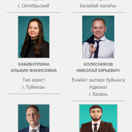
г. Октябрьский
бәләбәй ҡалаһы
ХАБИБУЛЛИНА
КОЛЕСНИКОВ
АЛЬБИН ФАНИСОВНА
НИКОЛАЙ ЮРЬЕВИЧ
Төп юрист
Енәйәт эштәре буйынса
г. Туймазы
Адвокат
г. Казань