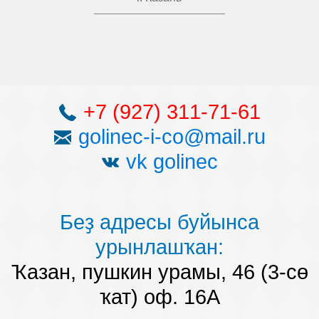
+7 (927) 311-71-61
golinec-i-co@mail.ru
vk golinec
Беҙ адресы буйынса
урынлашҡан:
Ҡазан, пушкин урамы, 46 (3-сө
ҡат) оф. 16А