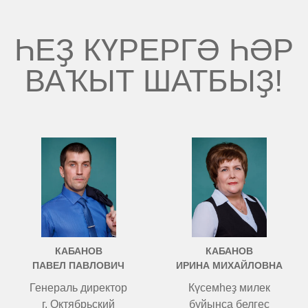
ҺЕҘ КҮРЕРГӘ ҺӘР
ВАҠЫТ ШАТБЫҘ!
КАБАНОВ
КАБАНОВ
ПАВЕЛ ПАВЛОВИЧ
ИРИНА МИХАЙЛОВНА
Генераль директор
Күсемһеҙ милек
г. Октябрьский
буйынса белгес