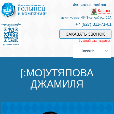
Филиалын һайланы:
Казань
Беҙҙең белгестәр һәм хеҙмәттәр
пушкин урамы, 46 (3-сө ҡат) оф. 16А
+7 (927) 311-71-61
Хеҙмәт хаҡын түләү
ЗАКАЗАТЬ ЗВОНОК
Бушлай шылтыратып
Һорау биреү
Bashkir
Бәйләнеш
[:MO]УТЯПОВА
ДЖАМИЛЯ
Баһалама
Файҙалы мәҡәләләр