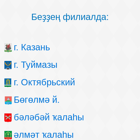
Беҙҙең филиалда:
г. Казань
г. Туймазы
г. Октябрьский
Бөгөлмә й.
бәләбәй ҡалаһы
әлмәт ҡалаһы