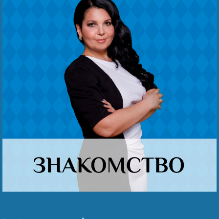
Беҙҙең еңеү
Видео тураһында беҙ