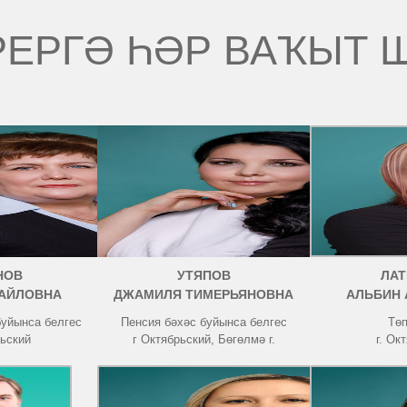
РЕРГӘ ҺӘР ВАҠЫТ 
НОВ
УТЯПОВ
ЛА
АЙЛОВНА
ДЖАМИЛЯ ТИМЕРЬЯНОВНА
АЛЬБИН
буйынса белгес
Пенсия бәхәс буйынса белгес
Төп
рьский
г Октябрьский, Бөгөлмә г.
г. Ок