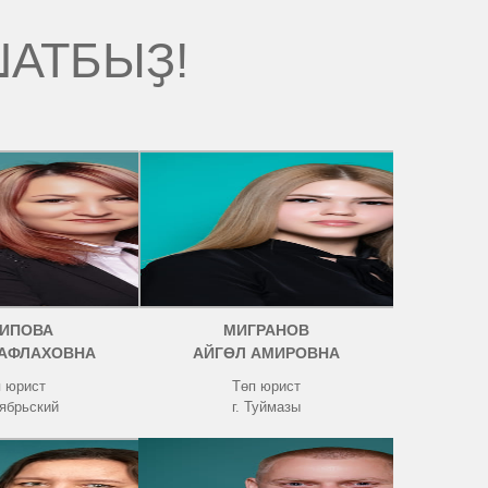
ШАТБЫҘ!
ТИПОВА
МИГРАНОВ
 АФЛАХОВНА
АЙГӨЛ АМИРОВНА
 юрист
Төп юрист
тябрьский
г. Туймазы