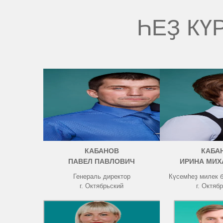
ҺЕҘ КҮ
КАБАНОВ
КАБА
ПАВЕЛ ПАВЛОВИЧ
ИРИНА МИХ
Генераль директор
Күсемһеҙ милек 
г. Октябрьский
г. Октяб