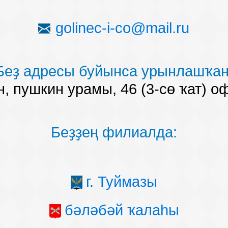
golinec-i-co@mail.ru
Беҙ адресы буйынса урынлашҡан
, пушкин урамы, 46 (3-сө ҡат) о
Беҙҙең филиалда:
г. Туймазы
бәләбәй ҡалаһы