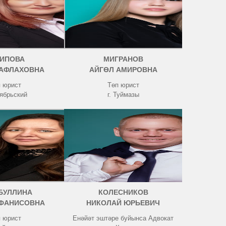
ТИПОВА
МИГРАНОВ
 АФЛАХОВНА
АЙГӨЛ АМИРОВНА
 юрист
Төп юрист
тябрьский
г. Туймазы
БУЛЛИНА
КОЛЕСНИКОВ
 ФАНИСОВНА
НИКОЛАЙ ЮРЬЕВИЧ
 юрист
Енәйәт эштәре буйынса Адвокат