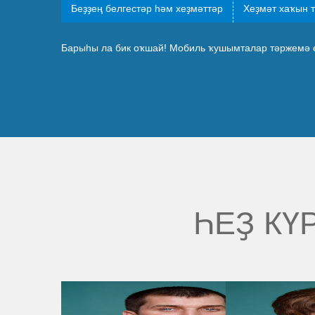
Беҙҙең белгестәр һәм хеҙмәттәр
Хеҙмәт хаҡын 
Барыһы ла бик оҡшай! Мобиль ҡушымталар тәржемә өс
ҺЕҘ КҮ