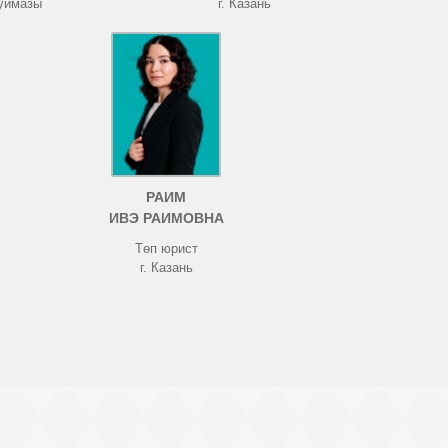
Туймазы
г. Казань
РАИМ
ИВЭ РАИМОВНА
Төп юрист
г. Казань