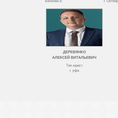
Бөгөлмә й.
г. Октяб
ДЕРЕВЯНКО
АЛЕКСЕЙ ВИТАЛЬЕВИЧ
Төп юрист
г. уфа