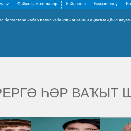
түләү
Файҙалы мәҡәләләр
Бәйләнеш
Беҙҙең еңеү
Ба
 белгестәре хәбәр павел кабанов,йәғни мин аңлатмай,йыл дауамы
РЕРГӘ ҺӘР ВАҠЫТ 