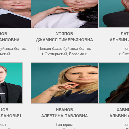
НОВ
УТЯПОВ
ЛА
АЙЛОВНА
ДЖАМИЛЯ ТИМЕРЬЯНОВНА
АЛЬБИН
буйынса белгес
Пенсия бәхәс буйынса белгес
Төп
рьский
г Октябрьский, Бөгөлмә г.
г. Ок
ЦОВ
ИВАНОВ
ХАБИ
СЛАНОВИЧ
АЛЕВТИНА ПАВЛОВНА
АЛЬБИН
рист
Төп юрист
Төп