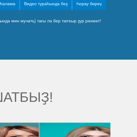
һалама
Видео тураһында беҙ
Һорау биреү
нда мин мучать) тағы ла бер тапҡыр ҙур рәхмәт!
ШАТБЫҘ!