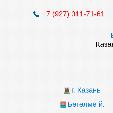
+7 (927) 311-71-61
Ҡазан
г. Казань
Бөгөлмә й.