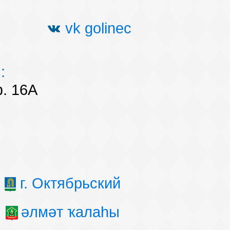
vk golinec
:
ф. 16А
г. Октябрьский
әлмәт ҡалаһы