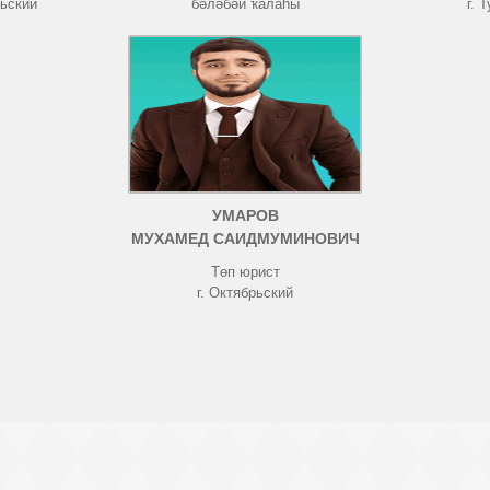
рьский
бәләбәй ҡалаһы
г. 
УМАРОВ
МУХАМЕД САИДМУМИНОВИЧ
Төп юрист
г. Октябрьский