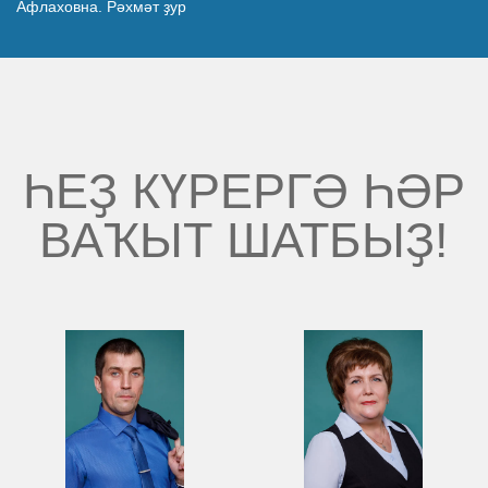
Афлаховна. Рәхмәт ҙур
Беҙҙең еңеү
Видео тураһында беҙ
ҺЕҘ КҮРЕРГӘ ҺӘР
ВАҠЫТ ШАТБЫҘ!