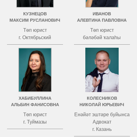
КУЗНЕЦОВ
ИВАНОВ
МАКСИМ РУСЛАНОВИЧ
АЛЕВТИНА ПАВЛОВНА
Төп юрист
Төп юрист
г. Октябрьский
бәләбәй ҡалаһы
ХАБИБУЛЛИНА
КОЛЕСНИКОВ
АЛЬБИН ФАНИСОВНА
НИКОЛАЙ ЮРЬЕВИЧ
Төп юрист
Енәйәт эштәре буйынса
г. Туймазы
Адвокат
г. Казань