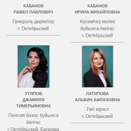
КАБАНОВ
КАБАНОВ
ПАВЕЛ ПАВЛОВИЧ
ИРИНА МИХАЙЛОВНА
Генераль директор
Күсемһеҙ милек
г. Октябрьский
буйынса белгес
г. Октябрьский
УТЯПОВ
ЛАТИПОВА
ДЖАМИЛЯ
АЛЬБИН АФЛАХОВНА
ТИМЕРЬЯНОВНА
Төп юрист
Пенсия бәхәс буйынса
г. Октябрьский
белгес
г Октябрьский, Бөгөлмә