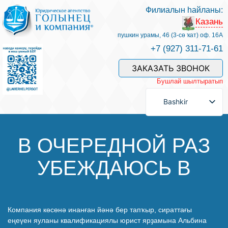
Филиалын һайланы:
Казань
Беҙҙең белгестәр һәм хеҙмәттәр
пушкин урамы, 46 (3-сө ҡат) оф. 16А
+7 (927) 311-71-61
Хеҙмәт хаҡын түләү
ЗАКАЗАТЬ ЗВОНОК
Бушлай шылтыратып
Һорау биреү
Bashkir
Бәйләнеш
В ОЧЕРЕДНОЙ РАЗ
УБЕЖДАЮСЬ В
Баһалама
Файҙалы мәҡәләләр
Компания көсөнә инанған йәнә бер тапҡыр, сираттағы
еңеүен яуланы квалификациялы юрист ярҙамына Альбина