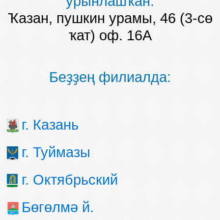
урынлашҡан:
Ҡазан, пушкин урамы, 46 (3-сө
ҡат) оф. 16А
Беҙҙең филиалда:
г. Казань
г. Туймазы
г. Октябрьский
Бөгөлмә й.