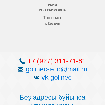
РАИМ
ИВЭ РАИМОВНА
Төп юрист
г. Казань
+7 (927) 311-71-61
golinec-i-co@mail.ru
vk golinec
Беҙ адресы буйынса