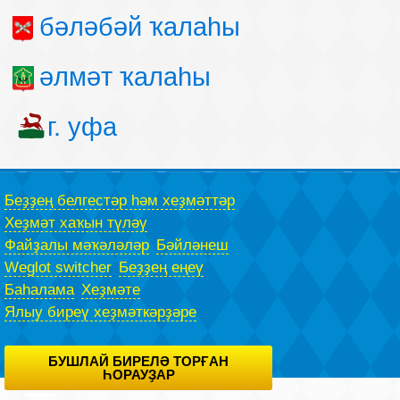
бәләбәй ҡалаһы
әлмәт ҡалаһы
г. уфа
Беҙҙең белгестәр һәм хеҙмәттәр
Хеҙмәт хаҡын түләү
Файҙалы мәҡәләләр
Бәйләнеш
Weglot switcher
Беҙҙең еңеү
Баһалама
Хеҙмәте
Ялыу биреү хеҙмәткәрҙәре
БУШЛАЙ БИРЕЛӘ ТОРҒАН
ҺОРАУҘАР