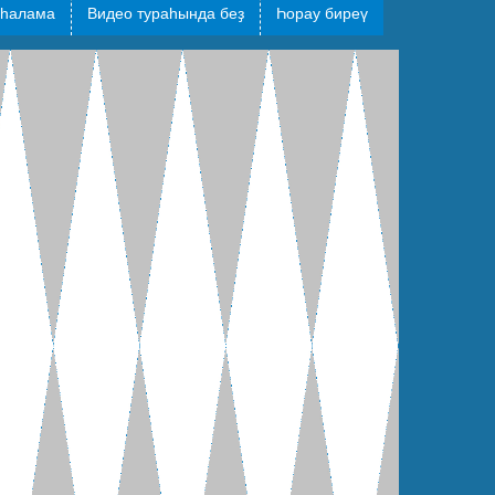
һалама
Видео тураһында беҙ
Һорау биреү