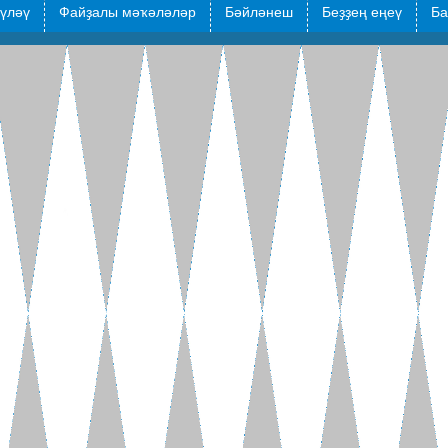
түләү
Файҙалы мәҡәләләр
Бәйләнеш
Беҙҙең еңеү
Ба