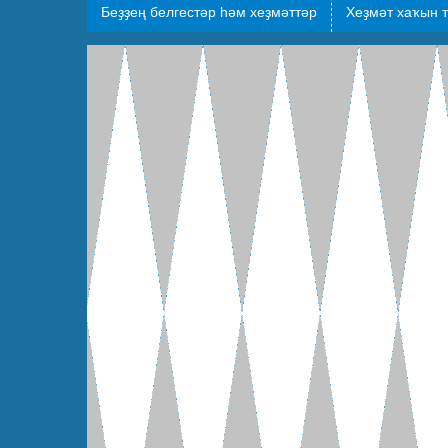
Беҙҙең белгестәр һәм хеҙмәттәр
Хеҙмәт хаҡын 