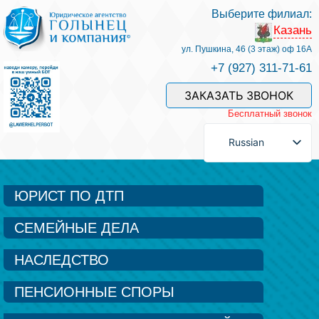
Выберите филиал:
Казань
Услуги и наши специалисты
ул. Пушкина, 46 (3 этаж) оф 16А
+7 (927) 311-71-61
Оплата услуг
ЗАКАЗАТЬ ЗВОНОК
Бесплатный звонок
Задать вопрос
Russian
Контакты
ЮРИСТ ПО ДТП
СЕМЕЙНЫЕ ДЕЛА
Отзывы
НАСЛЕДСТВО
Полезные статьи
ПЕНСИОННЫЕ СПОРЫ