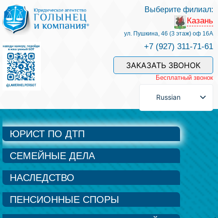
Выберите филиал:
Казань
Услуги и наши специалисты
ул. Пушкина, 46 (3 этаж) оф 16А
+7 (927) 311-71-61
Оплата услуг
ЗАКАЗАТЬ ЗВОНОК
Бесплатный звонок
Задать вопрос
Russian
Контакты
ЮРИСТ ПО ДТП
СЕМЕЙНЫЕ ДЕЛА
Отзывы
НАСЛЕДСТВО
Полезные статьи
ПЕНСИОННЫЕ СПОРЫ